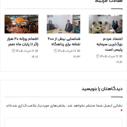
مقالات مرتبط
اعتماد مردم
شناسایی بیش از ۶۰۰
اطعام روزانه ۲۰ هزار
بزرگ‌ترین سرمایه
نقطه برای پناهگاه
زائر تا پایان ماه صفر
پلیس است
📅 17 مرداد 1405 🕙
📅 16 مرداد 1405 🕙
📅 17 مرداد 1405 🕙
14:18
21:23
21:41
دیدگاهتان را بنویسید
نشانی ایمیل شما منتشر نخواهد شد.
بخش‌های موردنیاز علامت‌گذاری شده‌اند
*
د