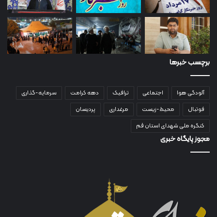
برچسب خبرها
آلودگی هوا
اجتماعی
ترافیک
دهه کرامت
سرمایه-گذاری
فوتبال
محیط-زیست
مرغداری
پردیسان
کنگره ملی شهدای استان قم
مجوز پایگاه خبری