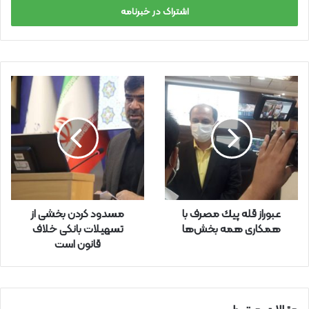
س
ا
ی
م
ی
ل
خ
و
د
ر
ا
و
ا
ر
عبوراز قله پیك مصرف با
مسدود کردن بخشی از
د
همكاری همه بخش‌ها
تسهیلات بانکی خلاف
ک
قانون است
ن
ی
د