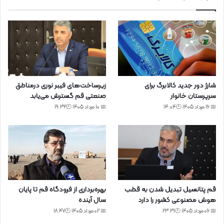
شارژ دور جدید کالابرگ برای
زیرساخت‌های فیبر نوری درمناطق
سرپرستان خانوار
صنعتی قم گسترش می‌یابد
📅 16 مرداد 1405 🕙14:04
📅 10 مرداد 1405 🕙19:32
قم پتانسیل تبدیل شدن به قطب
بهره‌برداری از فرودگاه قم تا پایان
هوش مصنوعی کشور را دارد
سال آینده
📅 06 مرداد 1405 🕙23:31
📅 02 مرداد 1405 🕙18:47