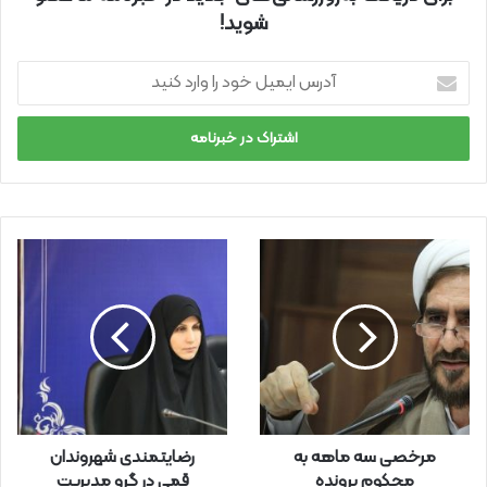
شوید!
آ
د
ر
س
ا
ی
م
ی
ل
خ
و
د
ر
ا
و
ا
ر
مرخصی سه ماهه به
رضایتمندی شهروندان
د
محکوم پرونده
قمی در گرو مدیریت
ک