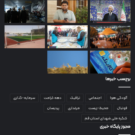
برچسب خبرها
آلودگی هوا
اجتماعی
ترافیک
دهه کرامت
سرمایه-گذاری
فوتبال
محیط-زیست
مرغداری
پردیسان
کنگره ملی شهدای استان قم
مجوز پایگاه خبری