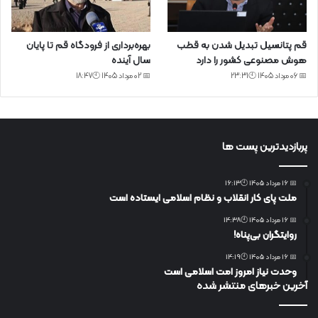
قم پتانسیل تبدیل شدن به قطب
بهره‌برداری از فرودگاه قم تا پایان
هوش مصنوعی کشور را دارد
سال آینده
📅 06 مرداد 1405 🕙23:31
📅 02 مرداد 1405 🕙18:47
پربازدیدترین پست ها
📅 16 مرداد 1405 🕙16:13
ملت پای کار انقلاب و نظام اسلامی ایستاده است
📅 16 مرداد 1405 🕙14:38
روایتگران بی‌پناه!
📅 16 مرداد 1405 🕙14:19
وحدت نیاز امروز امت اسلامی است
آخرین خبرهای منتشر شده