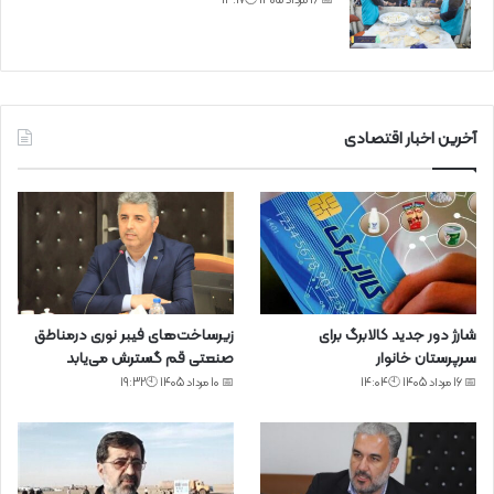
📅 16 مرداد 1405 🕙14:17
آخرین اخبار اقتصادی
شارژ دور جدید کالابرگ برای
زیرساخت‌های فیبر نوری درمناطق
سرپرستان خانوار
صنعتی قم گسترش می‌یابد
📅 16 مرداد 1405 🕙14:04
📅 10 مرداد 1405 🕙19:32