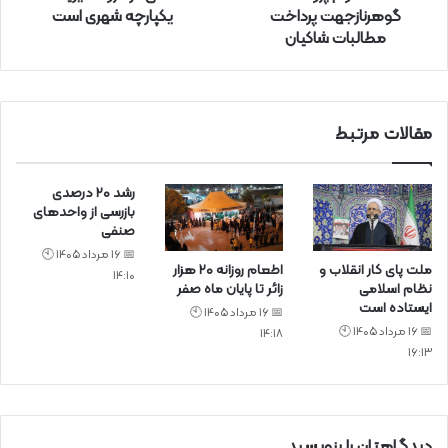
گوهرنازجهت پرداخت
یکپارچه شهری است
ن
مطالبات شاکیان
ی
د
مقالات مرتبط
رشد ۲۰ درصدی
بازرسی‌ از واحد‌های
صنفی
📅 16 مرداد 1405 🕙
ملت پای کار انقلاب و
اطعام روزانه ۲۰ هزار
14:10
نظام اسلامی
زائر تا پایان ماه صفر
ایستاده است
📅 16 مرداد 1405 🕙
📅 16 مرداد 1405 🕙
14:18
16:13
دیدگاهتان را بنویسید