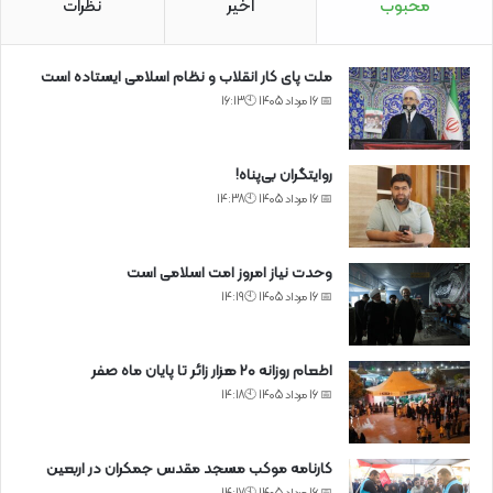
محبوب
اخیر
نظرات
ملت پای کار انقلاب و نظام اسلامی ایستاده است
📅 16 مرداد 1405 🕙16:13
روایتگران بی‌پناه!
📅 16 مرداد 1405 🕙14:38
وحدت نیاز امروز امت اسلامی است
📅 16 مرداد 1405 🕙14:19
اطعام روزانه ۲۰ هزار زائر تا پایان ماه صفر
📅 16 مرداد 1405 🕙14:18
کارنامه موکب مسجد مقدس جمکران در اربعین