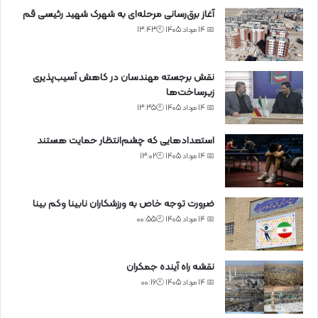
آغاز برق‌رسانی مرحله‌ای به شهرک شهید رئیسی قم
📅 14 مرداد 1405 🕙13:43
نقش برجسته مهندسان در کاهش آسیب‌پذیری
زیرساخت‌ها
📅 14 مرداد 1405 🕙13:35
استعدادهایی که چشم‌انتظار حمایت هستند
📅 14 مرداد 1405 🕙13:02
ضرورت توجه خاص به ورزشکاران نابینا وکم بینا
📅 14 مرداد 1405 🕙00:55
نقشه راه آینده جمکران
📅 14 مرداد 1405 🕙00:16