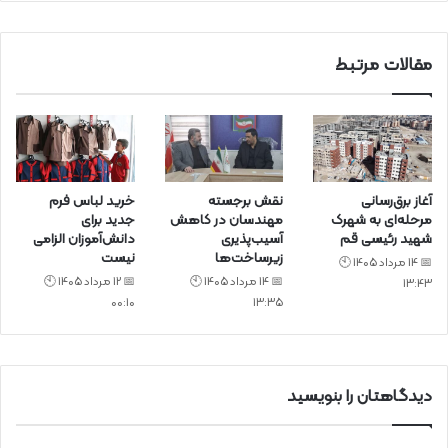
د
مقالات مرتبط
آغاز برق‌رسانی
نقش برجسته
خرید لباس فرم
مرحله‌ای به شهرک
مهندسان در کاهش
جدید برای
شهید رئیسی قم
آسیب‌پذیری
دانش‌آموزان الزامی
زیرساخت‌ها
نیست
📅 14 مرداد 1405 🕙
📅 14 مرداد 1405 🕙
📅 12 مرداد 1405 🕙
13:43
00:10
13:35
دیدگاهتان را بنویسید