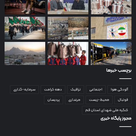
برچسب خبرها
آلودگی هوا
اجتماعی
ترافیک
دهه کرامت
سرمایه-گذاری
فوتبال
محیط-زیست
مرغداری
پردیسان
کنگره ملی شهدای استان قم
مجوز پایگاه خبری