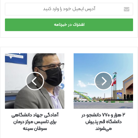
آ
د
ر
س
ا
ی
م
ی
ل
خ
و
د
ر
ا
و
ا
ر
۲ هزار و ۷۷۰ دانشجو در
آمادگی جهاد دانشگاهی
د
دانشگاه قم پذیرش
برای تاسیس مرکز درمان
ک
می‌شوند
سرطان سینه
ن
ی