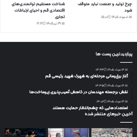
چرخ تولید و صنعت نباید متوقف
شناخت مستقیم توانمندی‌های
شود
اقتصادی قم و احیای ارتباطات
تجاری
📅 01 مرداد 1405 🕙15:01
📅 29 تیر 1405 🕙21:21
پربازدیدترین پست ها
📅 14 مرداد 1405 🕙13:43
آغاز برق‌رسانی مرحله‌ای به شهرک شهید رئیسی قم
📅 14 مرداد 1405 🕙13:35
نقش برجسته مهندسان در کاهش آسیب‌پذیری زیرساخت‌ها
📅 14 مرداد 1405 🕙13:02
استعدادهایی که چشم‌انتظار حمایت هستند
آخرین خبرهای منتشر شده