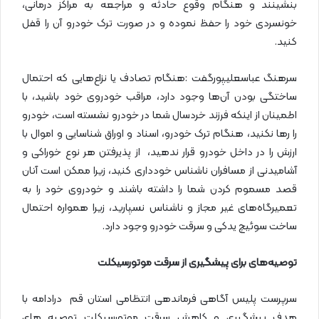
بنشینند و هنگام وقوع حادثه و مراجعه به مراکز درمانی،
خونسردی خود را حفظ نموده و در صورت ترک خودرو آن را قفل
کنید.
سرهنگ عباسعلیپورگفت :هنگام تصادف یا نزاع‌هایی که احتمال
ساختگی بودن آن‌ها وجود دارد، مراقب خودروی خود باشید، با
اطمینان از اینکه فرزند خردسال شما در خودرو نشسته است، خودرو
را رها نکنید، هنگام ترک خودرو، اسناد و اوراق شناسایی و اموال با
ارزش را در داخل خودرو قرار ندهید، از پذیرفتن هر نوع خوراکی و
آشامیدنی از مسافران ناشناس خودداری کنید، زیرا ممکن است آنان
قصد مسموم کردن شما را داشته باشند و خودروی خود را به
تعمیرگاه‌های غیر مجاز و ناشناس نسپارید، زیرا همواره احتمال
ساخت سوئیچ یدکی و سرقت خودرو وجود دارد.
توصیه‌های برای پیشگیری از سرقت موتورسیکلت
سرپرست پلیس آگاهی فرماندهی انتظامی استان قم درادامه با
هدف پیشگیری و کاهش سرقت موتورسیکلت توصیه های