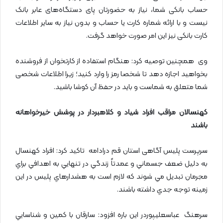
حساب بانکی شما، نیاز به حضورتان پای دستگاه‌های عابر بانک
نیست و با ارائه شماره کارت یا حساب و بدون نیاز به سایر اطلاعات
کارت بانکی نیز این امر صورت خواهد گرفت.
وی همچنین توصیه کرد: هنگام استفاده از کارتخوان از فروشنده
بخواهید اجازه دهد تا شخصا رمز را وارد کنید؛ زیرا اطلاعات شخصی
شما متعلق به شماست و باید در حفظ آن کوشا باشید.
كهنسالان مراقب افراد شياد و كلاهبردار در پوشش خيرخواهانه
باشند
سرپرست پلیس آگاهی استان قم درادامه تاكيد كرد: افراد كهنسال
به دليل ضعف جسماني و عمدتاً زندگي در تنهايي به اهدافي براي
مجرمان تبديل مي شوند كه لازم است به هشدارهاي پليس در اين
زمينه توجه جدي داشته باشند.
سرهنگ عباسعلیپوردر اين باره افزود: سارقان با كمين و شناسايي