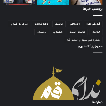
برچسب خبرها
آلودگی هوا
اجتماعی
ترافیک
دهه کرامت
سرمایه-گذاری
فوتبال
محیط-زیست
مرغداری
پردیسان
کنگره ملی شهدای استان قم
مجوز پایگاه خبری
درباره ما