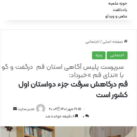
حوزه علمیه
یادداشت
عکس و ویدئو
صفحه اصلی
/
اجتماعی
اجتماعی
ویژه
سرپرست پلیس آگاهی استان قم درگفت و گو
با «ندای قم »خبرداد:
قم درکاهش سرقت جزء دواستان اول
کشور است
📅 19 مهر 1401 🕙20:02
ا
مدیر سایت
0
8 دقیقه خوانده شد
ر
س
ا