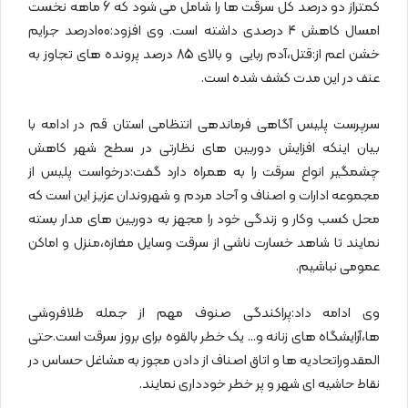
کمتراز دو درصد کل سرقت ها را شامل می شود که 6 ماهه نخست
امسال کاهش 4 درصدی داشته است. وی افزود:100درصد جرایم
خشن اعم از:قتل،آدم ربایی و بالای 85 درصد پرونده های تجاوز به
عنف در این مدت کشف شده است.
سرپرست پلیس آگاهی فرماندهی انتظامی استان قم در ادامه با
بیان اینکه افزایش دوربین های نظارتی در سطح شهر کاهش
چشمگیر انواع سرقت را به همراه دارد گفت:درخواست پلیس از
مجموعه ادارات و اصناف و آحاد مردم و شهروندان عزیز این است که
محل کسب وکار و زندگی خود را مجهز به دوربین های مدار بسته
نمایند تا شاهد خسارت ناشی از سرقت وسایل مغازه،منزل و اماکن
عمومی نباشیم.
وی ادامه داد:پراکندگی صنوف مهم از جمله طلافروشی
ها،آرایشگاه های زنانه و… یک خطر بالقوه برای بروز سرقت است.حتی
المقدوراتحادیه ها و اتاق اصناف از دادن مجوز به مشاغل حساس در
نقاط حاشیه ای شهر و پر خطر خودداری نمایند.