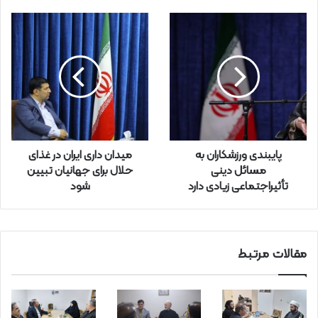
ی
ل
خ
و
د
ر
ا
و
ا
ر
پایبندی ورزشکاران به
میدان داری ایران در غذای
د
مسائل دینی
حلال برای جهانیان تبیین
ک
تأثیراجتماعی زیادی دارد
شود
ن
ی
د
مقالات مرتبط