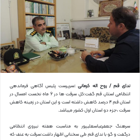
ل
ا
ی
م
ی
ل
ندای قم / روح اله کرمانی :
سرپرست پلیس آگاهی فرماندهی
انتظامی استان قم گفت:کل سرقت ها در 6 ماه نخست امسال در
استان قم 4 درصد کاهش داشته است و این استان در زمینه کاهش
سرقت ،جزء دو استان اول کشور میباشد.
سرهنگ جعفرعباسعلیپور به مناسبت هفته نیروی انتظامی
درگفت و گو با ندای قم طی سخنانی اظهار داشت:سرقت به عنف که