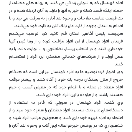
افراد كهنسال كه به تنهايي زندگي مي كنند به بهانه هاي مختلف از
جمله اينكه قصد كمك و خير به آنها را دارند به آنان نزديك شده و در
يك فرصت مناسب طلاجات و وجوه نقد آنان را به سرقت مي برند و يا
اقدام به انتقال وجوه از كارت عابر بانك آنان به كارت خود مي‌كنند.
سرپرست پلیس آگاهی استان قم تاكيد كرد: توصيه مي‌كنيم
فرزندان افراد كهنسال از اين افراد مراقبت كرده و از رها كردن آنها
خودداري كنند و در انتخاب پرستار، نظافتچي و … نهايت دقت را به
عمل آورند و از شركت‌هاي خدماتي مطمئن اين افراد را استخدام
كنند.
وی اظهار كرد: توصيه ما به افراد كهنسال نيز اين است كه هنگام
خروج از منزل بستگان درجه يك خود را آگاه كنند و بيشتر مراقب
افراد معتاد در محله و يا اقوام خود كه در معرض آسيب و جرم
هستند باشند و از مراوده با اين افراد خودداري كنند.
وي گفت: افراد كهنسال در صورتي كه قادر به استفاده از
دستگاه‌هاي عابر بانك نيستند افراد مطمئن را همراه خود ببرند و از
اعتماد به افراد غريبه خودداري كنند و همچنين مراقب افراد شياد و
كلاهبرداري كه در پوشش خيرخواهانه زيور آلات و وجوه نقد آنان را