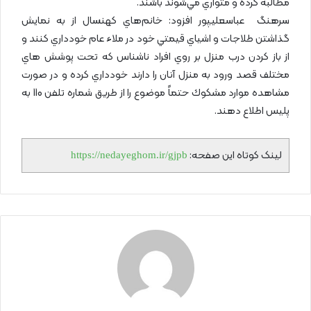
مطالبه كرده و متواري مي‌شوند باشند.
سرهنگ عباسعلیپور افزود: خانم‌هاي كهنسال از به نمايش
گذاشتن طلاجات و اشياي قيمتي خود در ملاء عام خودداري كنند و
از باز كردن درب منزل بر روي افراد ناشناس كه تحت پوشش هاي
مختلف قصد ورود به منزل آنان را دارند خودداري كرده و در صورت
مشاهده موارد مشكوك حتماً موضوع را از طريق شماره تلفن 110 به
پليس اطلاع دهند.
لینک کوتاه این صفحه:
https://nedayeghom.ir/gjpb