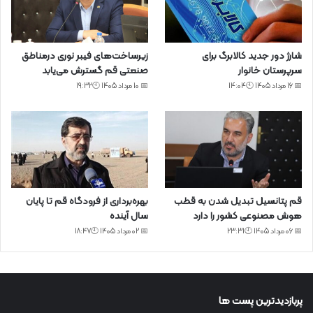
شارژ دور جدید کالابرگ برای
زیرساخت‌های فیبر نوری درمناطق
سرپرستان خانوار
صنعتی قم گسترش می‌یابد
📅 16 مرداد 1405 🕙14:04
📅 10 مرداد 1405 🕙19:32
قم پتانسیل تبدیل شدن به قطب
بهره‌برداری از فرودگاه قم تا پایان
هوش مصنوعی کشور را دارد
سال آینده
📅 06 مرداد 1405 🕙23:31
📅 02 مرداد 1405 🕙18:47
پربازدیدترین پست ها