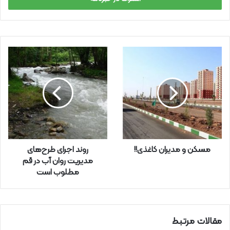
ا
ی
م
ی
ل
خ
و
د
ر
ا
و
ا
ر
مسکن و مدیران کاغذی!!
روند اجرای طرح‌های
د
مدیریت روان آب در قم
ک
مطلوب است
ن
ی
د
مقالات مرتبط