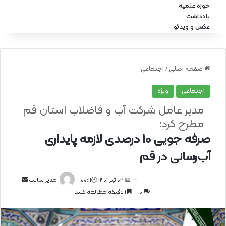
حوزه علمیه
یادداشت
عکس و ویدئو
صفحه اصلی
/
اجتماعی
اجتماعی
ویژه
مدیر عامل شرکت آب و فاضلاب استان قم
مطرح کرد:
صرفه جویی ۱۰ درصدی لازمه پایداری
آب‌رسانی در قم
📅 04 تیر 1401 🕙00:11
ا
مدیر سایت
0
1 دقیقه مطالعه کنید
ر
س
ا