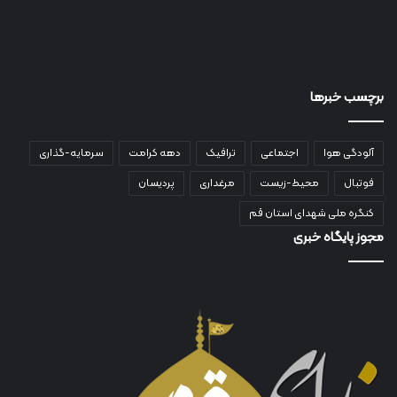
برچسب خبرها
آلودگی هوا
اجتماعی
ترافیک
دهه کرامت
سرمایه-گذاری
فوتبال
محیط-زیست
مرغداری
پردیسان
کنگره ملی شهدای استان قم
مجوز پایگاه خبری