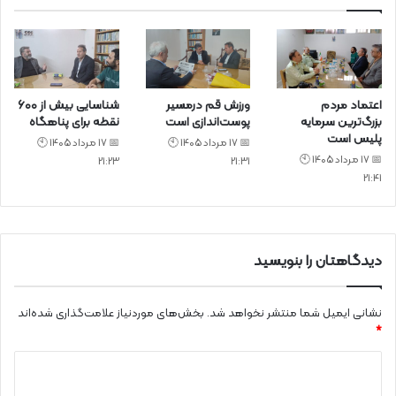
اعتماد مردم
ورزش قم درمسیر
شناسایی بیش از ۶۰۰
بزرگ‌ترین سرمایه
پوست‌اندازی است
نقطه برای پناهگاه
پلیس است
📅 17 مرداد 1405 🕙
📅 17 مرداد 1405 🕙
📅 17 مرداد 1405 🕙
21:23
21:31
21:41
دیدگاهتان را بنویسید
نشانی ایمیل شما منتشر نخواهد شد.
بخش‌های موردنیاز علامت‌گذاری شده‌اند
*
د
ی