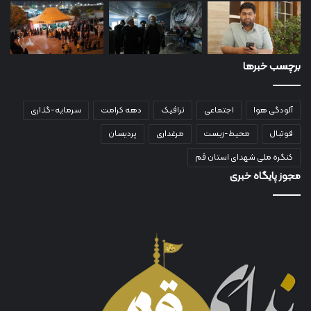
برچسب خبرها
آلودگی هوا
اجتماعی
ترافیک
دهه کرامت
سرمایه-گذاری
فوتبال
محیط-زیست
مرغداری
پردیسان
کنگره ملی شهدای استان قم
مجوز پایگاه خبری