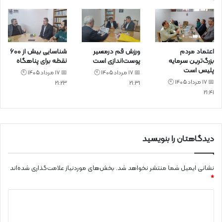
اعتماد مردم
ورزش قم درمسیر
شناسایی بیش از ۶۰۰
بزرگ‌ترین سرمایه
پوست‌اندازی است
نقطه برای پناهگاه
پلیس است
📅 17 مرداد 1405 🕙
📅 17 مرداد 1405 🕙
📅 17 مرداد 1405 🕙
21:23
21:31
21:41
دیدگاهتان را بنویسید
نشانی ایمیل شما منتشر نخواهد شد.
بخش‌های موردنیاز علامت‌گذاری شده‌اند
*
د
ی