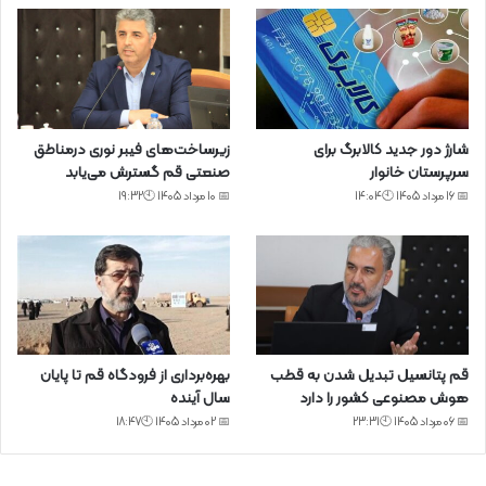
شارژ دور جدید کالابرگ برای
زیرساخت‌های فیبر نوری درمناطق
سرپرستان خانوار
صنعتی قم گسترش می‌یابد
📅 16 مرداد 1405 🕙14:04
📅 10 مرداد 1405 🕙19:32
قم پتانسیل تبدیل شدن به قطب
بهره‌برداری از فرودگاه قم تا پایان
هوش مصنوعی کشور را دارد
سال آینده
📅 06 مرداد 1405 🕙23:31
📅 02 مرداد 1405 🕙18:47