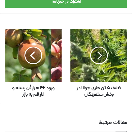
س
ا
ی
م
ی
ل
خ
و
د
ر
ا
و
ا
ر
کشف ۵ تن ماری جوانا در
ورود ۴۲ هزار تُن پسته و
د
بخش سلفچگان
انار قم به بازار
ک
ن
ی
د
مقالات مرتبط