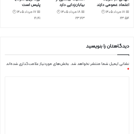
اعتماد عمومی دارند
بیابان‌زدایی دارد
پلیس است
📅 18 مرداد 1405 🕙
📅 18 مرداد 1405 🕙
📅 17 مرداد 1405 🕙
21:41
23:43
23:54
دیدگاهتان را بنویسید
نشانی ایمیل شما منتشر نخواهد شد.
بخش‌های موردنیاز علامت‌گذاری شده‌اند
*
د
ی
د
گ
ا
ه