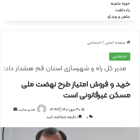
حوزه علمیه
یادداشت
عکس و ویدئو
صفحه اصلی
/
اجتماعی
اجتماعی
مدیر کل راه و شهرسازی استان قم هشدار داد:
خرید و فروش امتیاز طرح نهضت ملی
مسکن غیرقانونی است
📅 30 مهر 1401 🕙13:42
ا
مدیر سایت
0
1 دقیقه مطالعه کنید
ر
س
ا
ل