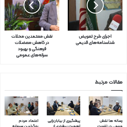
د
ر
ا
و
ا
ر
اجرای طرح تعویض
نقش معتمدین محلات
د
شناسنامه‌های قدیمی
در کاهش معضلات
ک
فرهنگی و بهبود
ن
سرانه‌های عمومی
ی
د
مقالات مرتبط
رسانه ها نقش
پیشگیری از بیابان‌زایی
اعتماد مردم
مهمی در تقویت
اهمیت بیشتری از
بزرگ‌ترین سرمایه