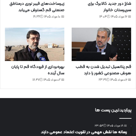
شارژ دور جدید کالابرگ برای
زیرساخت‌های فیبر نوری درمناطق
سرپرستان خانوار
صنعتی قم گسترش می‌یابد
📅 16 مرداد 1405 🕙14:04
📅 10 مرداد 1405 🕙19:32
قم پتانسیل تبدیل شدن به قطب
بهره‌برداری از فرودگاه قم تا پایان
هوش مصنوعی کشور را دارد
سال آینده
📅 06 مرداد 1405 🕙23:31
📅 02 مرداد 1405 🕙18:47
پربازدیدترین پست ها
📅 18 مرداد 1405 🕙23:54
رسانه ها نقش مهمی در تقویت اعتماد عمومی دارند