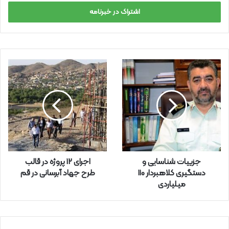
ر
س
ا
ی
م
ی
ل
خ
و
د
ر
ا
و
ا
ر
جزییات شناسایی و
اجرای 12 پروژه در قالب
د
دستگیری کلاهبردار ۱۱۰
طرح جهاد آبرسانی در قم
ک
میلیاردی
ن
ی
د