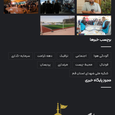
برچسب خبرها
آلودگی هوا
اجتماعی
ترافیک
دهه کرامت
سرمایه-گذاری
فوتبال
محیط-زیست
مرغداری
پردیسان
کنگره ملی شهدای استان قم
مجوز پایگاه خبری