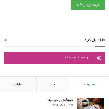
ما را دنبال کنید
0
اینستاگرام ندای قم
محبوب
اخیر
نظرات
خبرنگاران را دریابید !
📅 16 مرداد 1405 🕙16:29