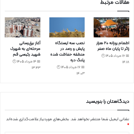
مقالات مرتبط
اطعام روزانه ۲۰ هزار
نصب سه ایستگاه
آغاز برق‌رسانی
زائر تا پایان ماه صفر
پایش و رصد در
مرحله‌ای به شهرک
منطقه حفاظت شده
شهید رئیسی قم
📅 16 مرداد 1405 🕙
پلنگ دره
📅 14 مرداد 1405 🕙
14:18
📅 16 مرداد 1405 🕙
13:43
14:03
دیدگاهتان را بنویسید
نشانی ایمیل شما منتشر نخواهد شد.
بخش‌های موردنیاز علامت‌گذاری شده‌اند
*