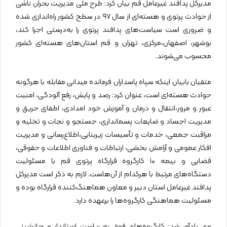
مدیرکل پدافند غیرعامل قم بیان کرد: طرح ملی مدیریت بحران ناشی
از حوادث پرتوی و هسته‌ای از سال ۹۷ در سطح کشور راه‌اندازی شده
و ضروری است سیاست‌های پدافند پرتوی را به‌درستی اجرا کند،
بوشهر، اصفهان،مرکزی، تهران و قم استان‌های هسته‌ای کشور
محسوب می‌شوند.
متقیان بابیان اینکه سپاه پاسداران فرمانده میدانی مقابله با هرگونه
حوادث هسته‌ای است، عنوان کرد: رصد و پایش، رفع آلودگی، امنیت
عبور و مرور،انتقال و درمان و آموزش خود امدادی، اطفای حریق و
مدیریت اجساد و ضایعات پسمانداری، جستجو و نجات و تخلیه و
مراقبت جمعی، خدمات و تأسیسات زیربنایی،اطلاع‌رسانی و مدیریت
افکار عمومی و آرامش بخشی، ارتباطات و فناوری اطلاعات و حقوقی،
قضایی و بیمه ۱۰ کارگروه قرارگاه پرتوی قم با مسئولیت
دستگاه‌های مرتبط با هرکدام از آن‌هاست. لازم به ذکر است مدیرکل
پدافند غیرعامل استان دبیر و معاون هماهنگ‌کننده قرارگاه بوده و
مسئولیت هماهنگی کارگروه‌ها را برعهده دارد.
وی یادآور شد: کارگروه‌های فوق به ریاست استاندار و جانشینی