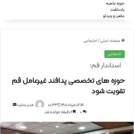
حوزه علمیه
یادداشت
عکس و ویدئو
صفحه اصلی
/
اجتماعی
اجتماعی
استاندار قم:
حوزه های تخصصی پدافند غیرعامل قم
تقویت شود
📅 02 مرداد 1401 🕙00:33
ا
مدیر سایت
0
2 دقیقه خوانده شد
ر
س
ا
ل