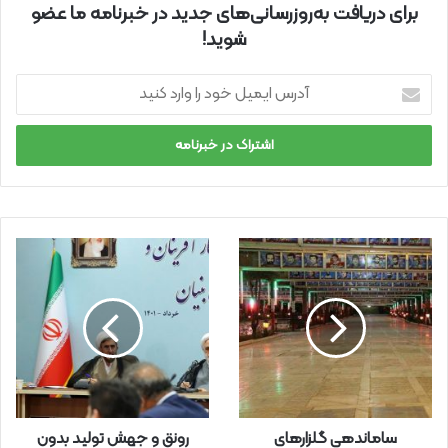
برای دریافت به‌روزرسانی‌های جدید در خبرنامه ما عضو
شوید!
آ
د
ر
س
ا
ی
م
ی
ل
خ
و
د
ر
ا
و
ا
ر
ساماندهی گلزارهای
رونق و جهش تولید بدون
د