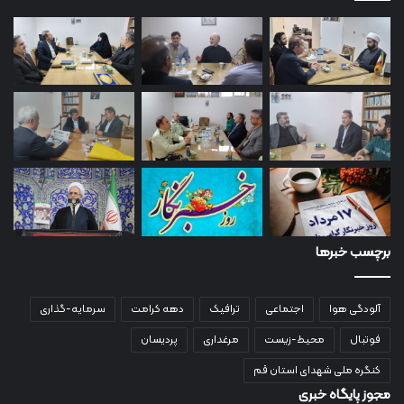
برچسب خبرها
آلودگی هوا
اجتماعی
ترافیک
دهه کرامت
سرمایه-گذاری
فوتبال
محیط-زیست
مرغداری
پردیسان
کنگره ملی شهدای استان قم
مجوز پایگاه خبری