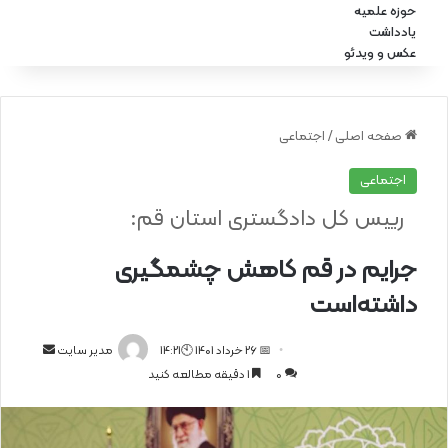
حوزه علمیه
یادداشت
عکس و ویدئو
صفحه اصلی
/
اجتماعی
اجتماعی
رییس کل دادگستری استان قم:
جرایم در قم کاهش چشمگیری
داشته‌است
📅 26 خرداد 1401 🕙14:21
ا
مدیر سایت
0
1 دقیقه مطالعه کنید
ر
س
ا
ل