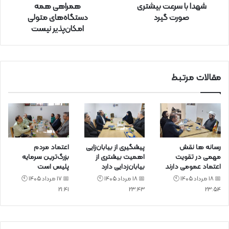
شهدا با سرعت بیشتری
همراهی همه
ک
صورت گیرد
دستگاه‌های متولی
ن
امکان‌پذیر نیست
ی
د
مقالات مرتبط
رسانه ها نقش
پیشگیری از بیابان‌زایی
اعتماد مردم
مهمی در تقویت
اهمیت بیشتری از
بزرگ‌ترین سرمایه
اعتماد عمومی دارند
بیابان‌زدایی دارد
پلیس است
📅 18 مرداد 1405 🕙
📅 18 مرداد 1405 🕙
📅 17 مرداد 1405 🕙
21:41
23:43
23:54