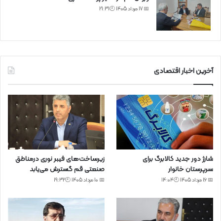
📅 17 مرداد 1405 🕙21:31
آخرین اخبار اقتصادی
شارژ دور جدید کالابرگ برای
زیرساخت‌های فیبر نوری درمناطق
سرپرستان خانوار
صنعتی قم گسترش می‌یابد
📅 16 مرداد 1405 🕙14:04
📅 10 مرداد 1405 🕙19:32