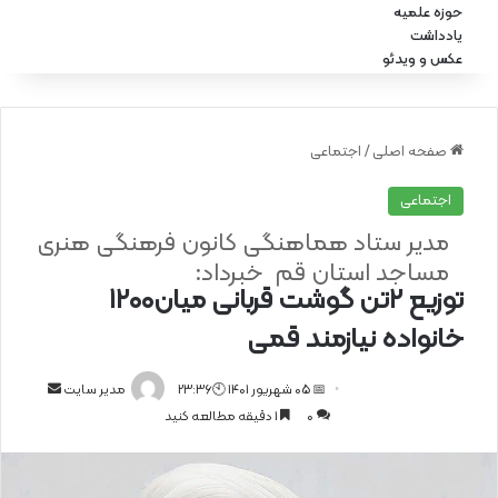
حوزه علمیه
یادداشت
عکس و ویدئو
صفحه اصلی
/
اجتماعی
اجتماعی
مدیر ستاد هماهنگی کانون فرهنگی هنری
مساجد استان قم خبرداد:
توزیع ۲تن گوشت قربانی میان۱۲۰۰
خانواده نیازمند قمی
📅 05 شهریور 1401 🕙23:36
ا
مدیر سایت
0
1 دقیقه مطالعه کنید
ر
س
ا
ل