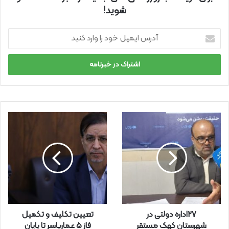
شوید!
آ
د
ر
س
ا
ی
م
ی
ل
خ
و
د
ر
ا
و
ا
ر
27اداره دولتی در
تعیین تکلیف و تکمیل
د
شهرستان کهک مستقر
فاز ۵ عماریاسر تا پایان
ک