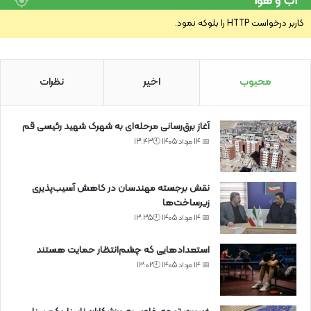
آب و هوا
کاربر درخواست HTTP را بلوکه نمود.
محبوب
اخیر
نظرات
آغاز برق‌رسانی مرحله‌ای به شهرک شهید رئیسی قم
📅 14 مرداد 1405 🕙13:43
نقش برجسته مهندسان در کاهش آسیب‌پذیری
زیرساخت‌ها
📅 14 مرداد 1405 🕙13:35
استعدادهایی که چشم‌انتظار حمایت هستند
📅 14 مرداد 1405 🕙13:02