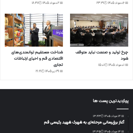
📅 06 مرداد 1405 🕙23:31
📅 02 مرداد 1405 🕙18:47
چرخ تولید و صنعت نباید متوقف
شناخت مستقیم توانمندی‌های
شود
اقتصادی قم و احیای ارتباطات
تجاری
📅 01 مرداد 1405 🕙15:01
📅 29 تیر 1405 🕙21:21
پربازدیدترین پست ها
📅 14 مرداد 1405 🕙13:43
آغاز برق‌رسانی مرحله‌ای به شهرک شهید رئیسی قم
📅 14 مرداد 1405 🕙13:35