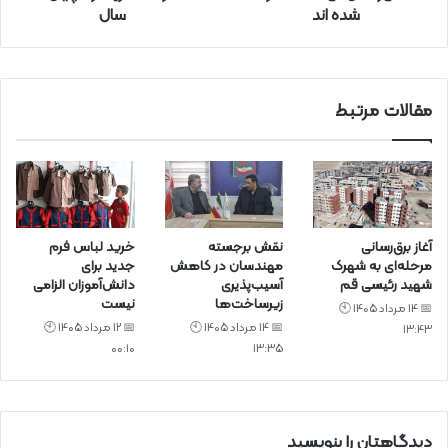
شده اند
سال
ن
ی
د
مقالات مرتبط
آغاز برق‌رسانی
نقش برجسته
خرید لباس فرم
مرحله‌ای به شهرک
مهندسان در کاهش
جدید برای
شهید رئیسی قم
آسیب‌پذیری
دانش‌آموزان الزامی
زیرساخت‌ها
نیست
📅 14 مرداد 1405 🕙
📅 14 مرداد 1405 🕙
📅 12 مرداد 1405 🕙
13:43
00:10
13:35
دیدگاهتان را بنویسید