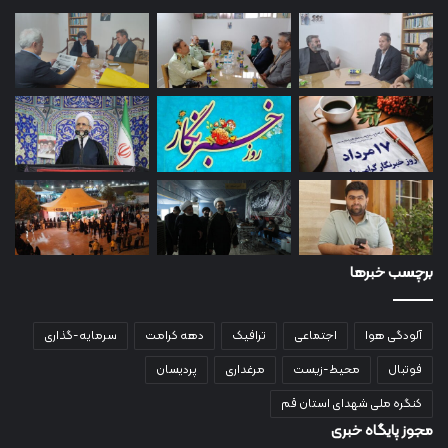
برچسب خبرها
آلودگی هوا
اجتماعی
ترافیک
دهه کرامت
سرمایه-گذاری
فوتبال
محیط-زیست
مرغداری
پردیسان
کنگره ملی شهدای استان قم
مجوز پایگاه خبری