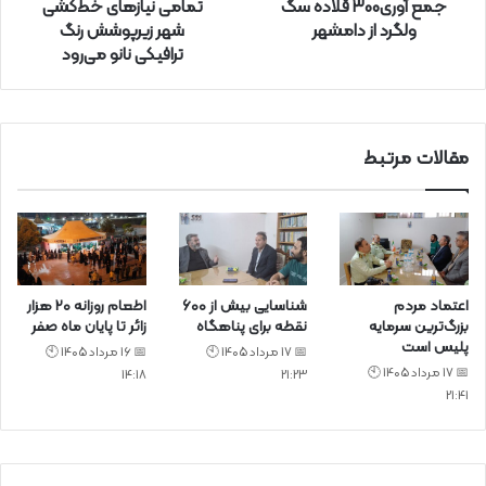
جمع آوری۳۰۰ قلاده سگ
تمامی نیازهای خط‌کشی
د
ولگرد از دامشهر
شهر زیرپوشش رنگ
ک
ترافیکی نانو می‌رود
ن
ی
د
مقالات مرتبط
اعتماد مردم
شناسایی بیش از ۶۰۰
اطعام روزانه ۲۰ هزار
بزرگ‌ترین سرمایه
نقطه برای پناهگاه
زائر تا پایان ماه صفر
پلیس است
📅 17 مرداد 1405 🕙
📅 16 مرداد 1405 🕙
📅 17 مرداد 1405 🕙
14:18
21:23
21:41