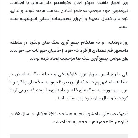
وی اظهار داشت: هرگز اجازه نخواهیم داد عده‌ای با اقدامات
غیرقانونی خود موجب به خطر افتادن سلامت مردم شوند و تدابیر
لازم برای کنترل محیط و اجرای تصمیمات استانی اندیشیده شده
است.
روز دوشنبه و به هنگام جمع آوری سگ های ولگرد در منطقه
دامشهر قم تعدادی از افراد که خود را حامیان حیوانات می خواندند
برای عوامل جمع آوری سگ ها مزاحمت ایجاد کرده بودند.
طی ۱۰ روز اخیر، چهار مورد گازگرفتگی و حمله سگ به انسان در
منطقه دامشهر رخ داده که از این بین ۲ مورد به سگ‌های ولگرد و ۲
مورد نیز مربوط به سگ‌های گله و دامداری‌ها بوده که در پی آن ۲
کودک خردسال جان خود را از دست دادند.
شهرک صنعتی دامشهر قم به مساحت ۶۶۴ هکتار، در سال ۷۵ در
کیلومتر ۱۳ محور قم – جعفریه احداث شد.