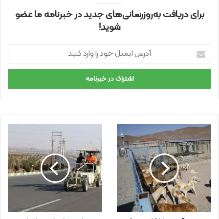
برای دریافت به‌روزرسانی‌های جدید در خبرنامه ما عضو
شوید!
آ
د
ر
س
ا
ی
م
ی
ل
خ
و
د
ر
ا
و
ا
ر