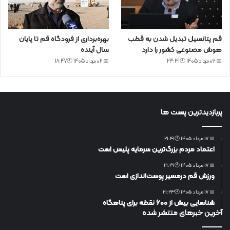
قم پتانسیل تبدیل شدن به قطب
بهره‌برداری از فرودگاه قم تا پایان
هوش مصنوعی کشور را دارد
سال آینده
📅 06 مرداد 1405 🕙23:31
📅 02 مرداد 1405 🕙18:47
پربازدیدترین پست ها
📅 17 مرداد 1405 🕙21:41
اعتماد مردم بزرگ‌ترین سرمایه پلیس است
📅 17 مرداد 1405 🕙21:31
ورزش قم درمسیر پوست‌اندازی است
📅 17 مرداد 1405 🕙21:23
شناسایی بیش از ۶۰۰ نقطه برای پناهگاه
آخرین خبرهای منتشر شده