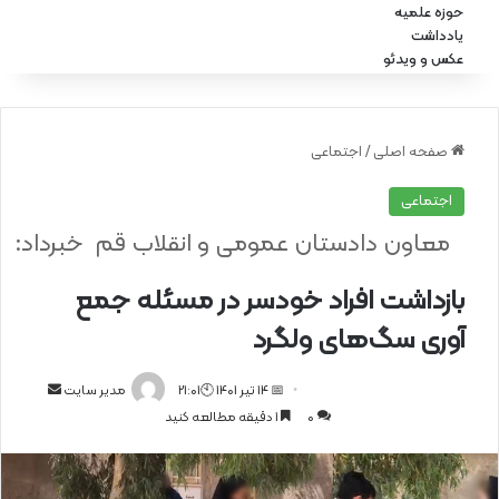
حوزه علمیه
یادداشت
عکس و ویدئو
صفحه اصلی
/
اجتماعی
اجتماعی
معاون دادستان عمومی و انقلاب قم خبرداد:
بازداشت افراد خودسر در مسئله جمع
آوری سگ‌های ولگرد
📅 14 تیر 1401 🕙21:01
ا
مدیر سایت
0
1 دقیقه مطالعه کنید
ر
س
ا
ل