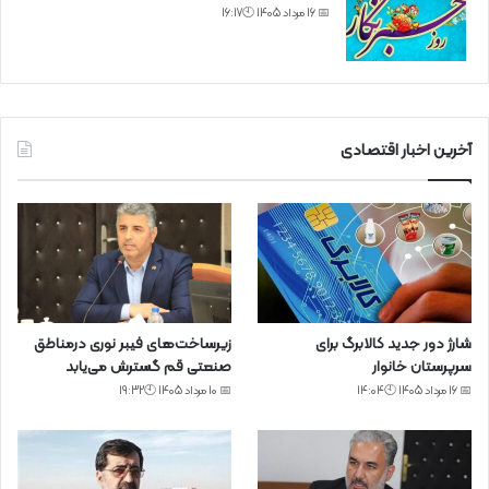
📅 16 مرداد 1405 🕙16:17
آخرین اخبار اقتصادی
شارژ دور جدید کالابرگ برای
زیرساخت‌های فیبر نوری درمناطق
سرپرستان خانوار
صنعتی قم گسترش می‌یابد
📅 16 مرداد 1405 🕙14:04
📅 10 مرداد 1405 🕙19:32