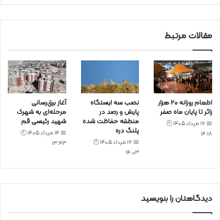
د
مقالات مرتبط
اطعام روزانه ۲۰ هزار
نصب سه ایستگاه
آغاز برق‌رسانی
زائر تا پایان ماه صفر
پایش و رصد در
مرحله‌ای به شهرک
منطقه حفاظت شده
شهید رئیسی قم
📅 16 مرداد 1405 🕙
پلنگ دره
📅 14 مرداد 1405 🕙
14:18
📅 16 مرداد 1405 🕙
13:43
14:03
دیدگاهتان را بنویسید