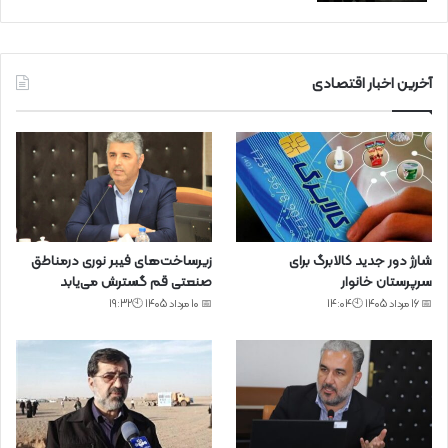
آخرین اخبار اقتصادی
شارژ دور جدید کالابرگ برای
زیرساخت‌های فیبر نوری درمناطق
سرپرستان خانوار
صنعتی قم گسترش می‌یابد
📅 16 مرداد 1405 🕙14:04
📅 10 مرداد 1405 🕙19:32