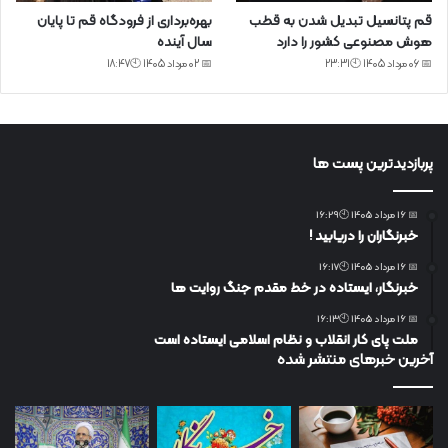
قم پتانسیل تبدیل شدن به قطب
بهره‌برداری از فرودگاه قم تا پایان
هوش مصنوعی کشور را دارد
سال آینده
📅 06 مرداد 1405 🕙23:31
📅 02 مرداد 1405 🕙18:47
پربازدیدترین پست ها
📅 16 مرداد 1405 🕙16:29
خبرنگاران را دریابید !
📅 16 مرداد 1405 🕙16:17
خبرنگار، ایستاده در خط مقدم جنگ روایت ها
📅 16 مرداد 1405 🕙16:13
ملت پای کار انقلاب و نظام اسلامی ایستاده است
آخرین خبرهای منتشر شده