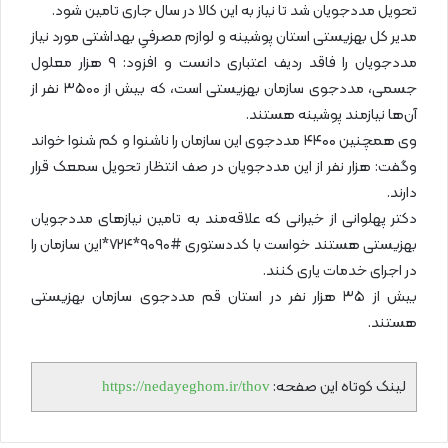
تحویل مددجویان شد تا نیاز به این کالا در سال جاری تامین شود.
مدیر کل بهزیستی استان پوشینه و لوازم مصرفیِ بهداشتی مورد نیاز
مددجویان را فاقد ردیف اعتباری دانست و افزود: ۹ هزار معلول
جسمی، مددجوی سازمان بهزیستی است، که بیش از ۳۵۰۰ نفر از
آن‌ها نیازمند پوشینه هستند.
وی همچنین ۴۴۰۰ مددجوی این سازمان را ناشنوا و کم شنوا خواند
وگفت: هزار نفر از این مددجویان در صف انتظار تحویل سمعک قرار
دارند.
دکتر پهلوانی از خیرانی که علاقه‌مند به تامین نیاز‌های مددجویان
بهزیستی هستند خواست با کددستوری #۹۰۹۰*۷۲۴*این سازمان را
در اجرای خدمات یاری کنند.
بیش از ۳۵ هزار نفر در استان قم مددجوی سازمان بهزیستی
هستند.
لینک کوتاه این صفحه:
https://nedayeghom.ir/thov