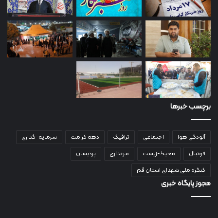
برچسب خبرها
آلودگی هوا
اجتماعی
ترافیک
دهه کرامت
سرمایه-گذاری
فوتبال
محیط-زیست
مرغداری
پردیسان
کنگره ملی شهدای استان قم
مجوز پایگاه خبری