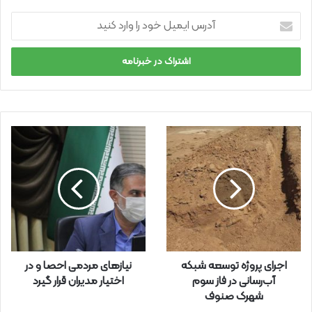
آ
د
ر
س
ا
ی
م
ی
ل
خ
و
د
ر
ا
و
ا
ر
اجرای پروژه توسعه شبکه
نیازهای مردمی احصا و در
د
آب‌رسانی در فاز سوم
اختیار مدیران قرار گیرد
ک
شهرک صنوف
ن
ی