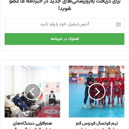
برای دریافت به‌روزرسانی‌های جدید در خبرنامه ما عضو
شوید!
آ
د
ر
س
ا
ی
م
ی
ل
خ
و
د
ر
ا
و
ا
ر
تیم فوتسال فردوس قم
هم‌افزایی دستگاه‌های
د