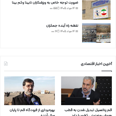
ضرورت توجه خاص به ورزشکاران نابینا وکم بینا
📅 14 مرداد 1405 🕙00:55
نقشه راه آینده جمکران
📅 14 مرداد 1405 🕙00:16
آخرین اخبار اقتصادی
قم پتانسیل تبدیل شدن به قطب
بهره‌برداری از فرودگاه قم تا پایان
هوش مصنوعی کشور را دارد
سال آینده