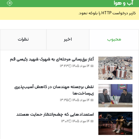
آب و هوا
کاربر درخواست HTTP را بلوکه نمود.
محبوب
اخیر
نظرات
آغاز برق‌رسانی مرحله‌ای به شهرک شهید رئیسی قم
📅 14 مرداد 1405 🕙13:43
نقش برجسته مهندسان در کاهش آسیب‌پذیری
زیرساخت‌ها
📅 14 مرداد 1405 🕙13:35
استعدادهایی که چشم‌انتظار حمایت هستند
📅 14 مرداد 1405 🕙13:02