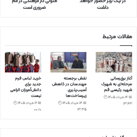
در لیگ برتر حضور خواهد
متولی کار فرهنگی در قم
ک
داشت
ضروری است
ن
ی
د
مقالات مرتبط
آغاز برق‌رسانی
نقش برجسته
خرید لباس فرم
مرحله‌ای به شهرک
مهندسان در کاهش
جدید برای
شهید رئیسی قم
آسیب‌پذیری
دانش‌آموزان الزامی
زیرساخت‌ها
نیست
📅 14 مرداد 1405 🕙
📅 14 مرداد 1405 🕙
📅 12 مرداد 1405 🕙
13:43
00:10
13:35