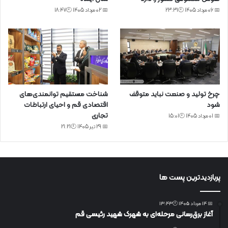
📅 06 مرداد 1405 🕙23:31
📅 02 مرداد 1405 🕙18:47
چرخ تولید و صنعت نباید متوقف
شناخت مستقیم توانمندی‌های
شود
اقتصادی قم و احیای ارتباطات
تجاری
📅 01 مرداد 1405 🕙15:01
📅 29 تیر 1405 🕙21:21
پربازدیدترین پست ها
📅 14 مرداد 1405 🕙13:43
آغاز برق‌رسانی مرحله‌ای به شهرک شهید رئیسی قم