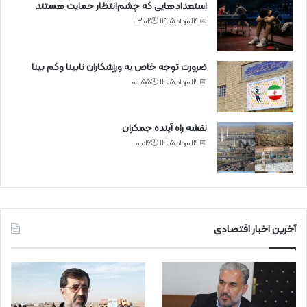
استعدادهایی که چشم‌انتظار حمایت هستند
📅 14 مرداد 1405 🕙13:02
ضرورت توجه خاص به ورزشکاران نابینا وکم بینا
📅 14 مرداد 1405 🕙00:55
نقشه راه آینده جمکران
📅 14 مرداد 1405 🕙00:16
آخرین اخبار اقتصادی