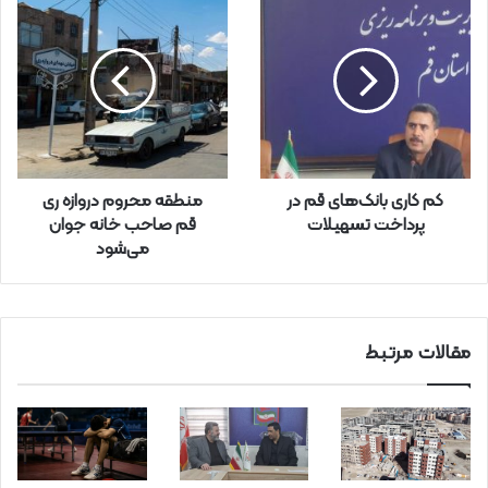
خ
و
د
ر
ا
و
ا
ر
کم کاری بانک‌های قم در
منطقه محروم دروازه ری
د
پرداخت تسهیلات
قم صاحب خانه جوان
ک
می‌شود
ن
ی
د
مقالات مرتبط