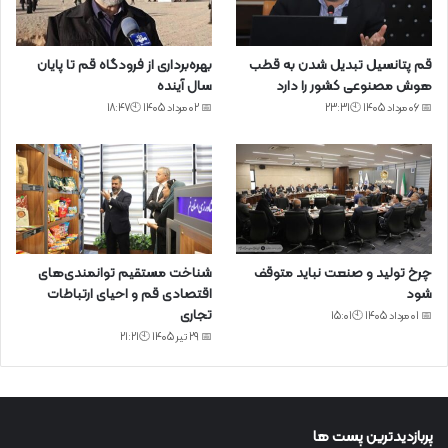
قم پتانسیل تبدیل شدن به قطب
بهره‌برداری از فرودگاه قم تا پایان
هوش مصنوعی کشور را دارد
سال آینده
📅 06 مرداد 1405 🕙23:31
📅 02 مرداد 1405 🕙18:47
چرخ تولید و صنعت نباید متوقف
شناخت مستقیم توانمندی‌های
شود
اقتصادی قم و احیای ارتباطات
تجاری
📅 01 مرداد 1405 🕙15:01
📅 29 تیر 1405 🕙21:21
پربازدیدترین پست ها