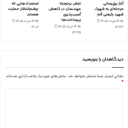
آغاز برق‌رسانی
نقش برجسته
استعدادهایی که
مرحله‌ای به شهرک
مهندسان در کاهش
چشم‌انتظار حمایت
شهید رئیسی قم
آسیب‌پذیری
هستند
زیرساخت‌ها
📅 14 مرداد 1405 🕙
📅 14 مرداد 1405 🕙
📅 14 مرداد 1405 🕙
13:02
13:43
13:35
دیدگاهتان را بنویسید
نشانی ایمیل شما منتشر نخواهد شد.
بخش‌های موردنیاز علامت‌گذاری شده‌اند
*
د
ی
د
گ
ا