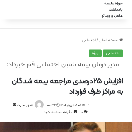
حوزه علمیه
یادداشت
عکس و ویدئو
صفحه اصلی
/
اجتماعی
اجتماعی
ویژه
مدیر درمان بیمه تامین اجتماعی قم خبرداد:
افزایش 25درصدی مراجعه بیمه شدگان
به مراکز طرف قرارداد
📅 02 شهریور 1401 🕙00:33
ا
مدیر سایت
0
1 دقیقه مطالعه کنید
ر
س
ا