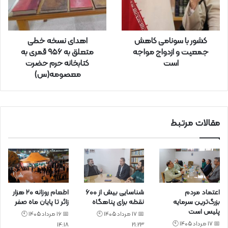
و
ا
ر
کشور با سونامی کاهش
اهدای نسخه خطی
د
جمعیت و ازدواج مواجه
متعلق به ۹۵۶ قمری به
ک
است
کتابخانه حرم حضرت
ن
معصومه(س)
ی
د
مقالات مرتبط
اعتماد مردم
شناسایی بیش از ۶۰۰
اطعام روزانه ۲۰ هزار
بزرگ‌ترین سرمایه
نقطه برای پناهگاه
زائر تا پایان ماه صفر
پلیس است
📅 17 مرداد 1405 🕙
📅 16 مرداد 1405 🕙
📅 17 مرداد 1405 🕙
14:18
21:23