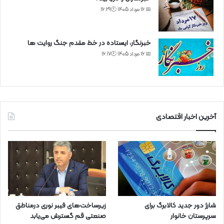
📅 16 مرداد 1405 🕙16:29
خبرنگار، ایستاده در خط مقدم جنگ روایت ها
📅 16 مرداد 1405 🕙16:17
آخرین اخبار اقتصادی
شارژ دور جدید کالابرگ برای
زیرساخت‌های فیبر نوری درمناطق
سرپرستان خانوار
صنعتی قم گسترش می‌یابد