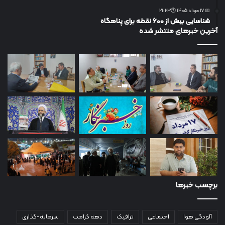
📅 17 مرداد 1405 🕙21:23
شناسایی بیش از ۶۰۰ نقطه برای پناهگاه
آخرین خبرهای منتشر شده
برچسب خبرها
آلودگی هوا
اجتماعی
ترافیک
دهه کرامت
سرمایه-گذاری