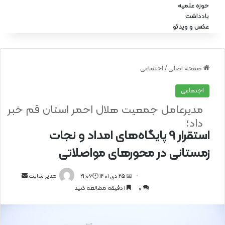
حوزه علمیه
یادداشت
عکس و ویدئو
صفحه اصلی
/
اجتماعی
اجتماعی
مدیرعامل جمعیت هلال احمر استان قم خبر
داد؛
استقرار ۹ پایگاه‌های امداد و نجات
زمستانی در محورهای مواصلاتی
📅 25 دی 1401 🕙21:06
ا
مدیر سایت
0
1 دقیقه مطالعه کنید
ر
س
ا
ل