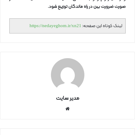
صورت ضرورت بین در راه ماندگان توزیع شود
.
لینک کوتاه این صفحه:
https://nedayeghom.ir/xn21
مدیر سایت
سای
ت
اینتر
نتی