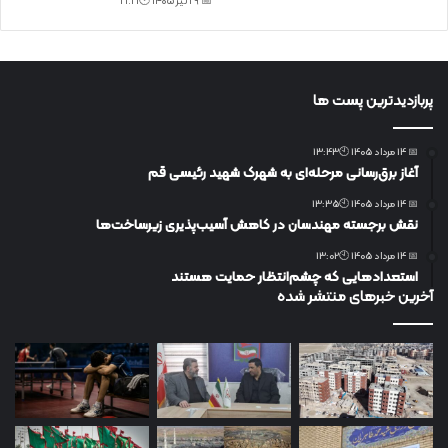
📅 29 تیر 1405 🕙21:21
پربازدیدترین پست ها
📅 14 مرداد 1405 🕙13:43
آغاز برق‌رسانی مرحله‌ای به شهرک شهید رئیسی قم
📅 14 مرداد 1405 🕙13:35
نقش برجسته مهندسان در کاهش آسیب‌پذیری زیرساخت‌ها
📅 14 مرداد 1405 🕙13:02
استعدادهایی که چشم‌انتظار حمایت هستند
آخرین خبرهای منتشر شده