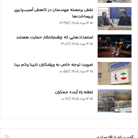
نقش برجسته مهندسان در کاهش آسیب‌پذیری
زیرساخت‌ها
📅 14 مرداد 1405 🕙13:35
استعدادهایی که چشم‌انتظار حمایت هستند
📅 14 مرداد 1405 🕙13:02
ضرورت توجه خاص به ورزشکاران نابینا وکم بینا
📅 14 مرداد 1405 🕙00:55
نقشه راه آینده جمکران
📅 14 مرداد 1405 🕙00:16
آخرین اخبار اقتصادی