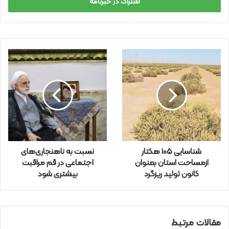
س
ا
ی
م
ی
ل
خ
و
د
ر
ا
و
ا
ر
شناسایی ۱۰۵ هکتار
نسبت به ناهنجاری‌های
د
ازمساحت استان بعنوان
اجتماعی در قم مراقبت
ک
کانون تولید ریزگرد
بیشتری شود
ن
ی
د
مقالات مرتبط