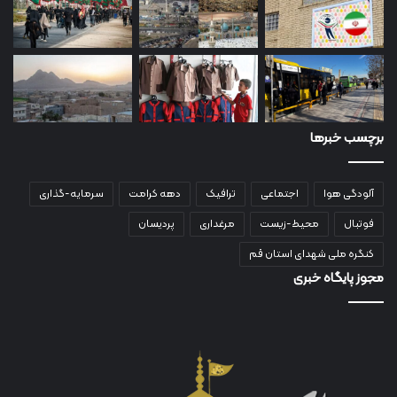
برچسب خبرها
آلودگی هوا
اجتماعی
ترافیک
دهه کرامت
سرمایه-گذاری
فوتبال
محیط-زیست
مرغداری
پردیسان
کنگره ملی شهدای استان قم
مجوز پایگاه خبری