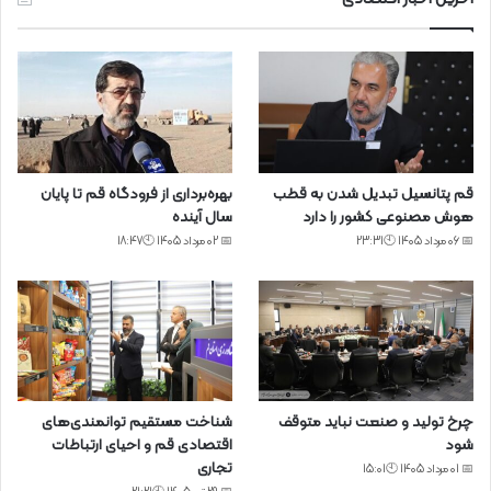
قم پتانسیل تبدیل شدن به قطب
بهره‌برداری از فرودگاه قم تا پایان
هوش مصنوعی کشور را دارد
سال آینده
📅 06 مرداد 1405 🕙23:31
📅 02 مرداد 1405 🕙18:47
چرخ تولید و صنعت نباید متوقف
شناخت مستقیم توانمندی‌های
شود
اقتصادی قم و احیای ارتباطات
تجاری
📅 01 مرداد 1405 🕙15:01