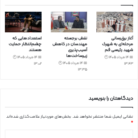
آغاز برق‌رسانی
نقش برجسته
استعدادهایی که
مرحله‌ای به شهرک
مهندسان در کاهش
چشم‌انتظار حمایت
شهید رئیسی قم
آسیب‌پذیری
هستند
زیرساخت‌ها
📅 14 مرداد 1405 🕙
📅 14 مرداد 1405 🕙
📅 14 مرداد 1405 🕙
13:02
13:43
13:35
دیدگاهتان را بنویسید
نشانی ایمیل شما منتشر نخواهد شد.
بخش‌های موردنیاز علامت‌گذاری شده‌اند
*
د