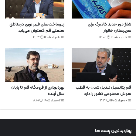
شارژ دور جدید کالابرگ برای
زیرساخت‌های فیبر نوری درمناطق
سرپرستان خانوار
صنعتی قم گسترش می‌یابد
📅 16 مرداد 1405 🕙14:04
📅 10 مرداد 1405 🕙19:32
قم پتانسیل تبدیل شدن به قطب
بهره‌برداری از فرودگاه قم تا پایان
هوش مصنوعی کشور را دارد
سال آینده
📅 06 مرداد 1405 🕙23:31
📅 02 مرداد 1405 🕙18:47
پربازدیدترین پست ها