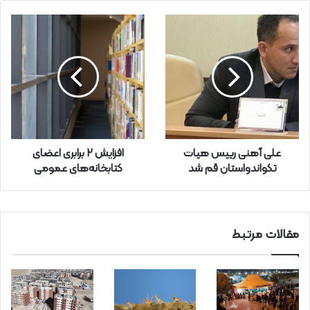
ی
ل
خ
و
د
ر
ا
و
ا
ر
علی آهنی رییس هیات
افزایش ۲ برابری اعضای
د
تکواندواستان قم شد
کتابخانه‌های عمومی
ک
ن
ی
د
مقالات مرتبط