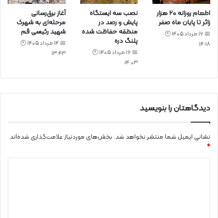
اطعام روزانه ۲۰ هزار
نصب سه ایستگاه
آغاز برق‌رسانی
زائر تا پایان ماه صفر
پایش و رصد در
مرحله‌ای به شهرک
منطقه حفاظت شده
شهید رئیسی قم
📅 16 مرداد 1405 🕙
پلنگ دره
📅 14 مرداد 1405 🕙
14:18
📅 16 مرداد 1405 🕙
13:43
14:03
دیدگاهتان را بنویسید
نشانی ایمیل شما منتشر نخواهد شد.
بخش‌های موردنیاز علامت‌گذاری شده‌اند
*
د
ی
د
گ