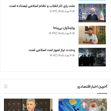
ملت پای کار انقلاب و نظام اسلامی ایستاده است
📅 16 مرداد 1405 🕙16:13
روایتگران بی‌پناه!
📅 16 مرداد 1405 🕙14:38
وحدت نیاز امروز امت اسلامی است
📅 16 مرداد 1405 🕙14:19
آخرین اخبار اقتصادی