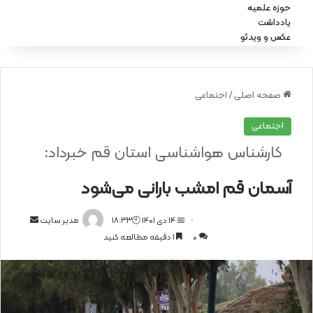
حوزه علمیه
یادداشت
عکس و ویدئو
صفحه اصلی
/
اجتماعی
اجتماعی
کارشناس هواشناسی استان قم خبرداد:
آسمان قم امشب بارانی می‌شود
📅 14 دی 1401 🕙18:33
ا
مدیر سایت
0
1 دقیقه مطالعه کنید
ر
س
ا
ل
ا