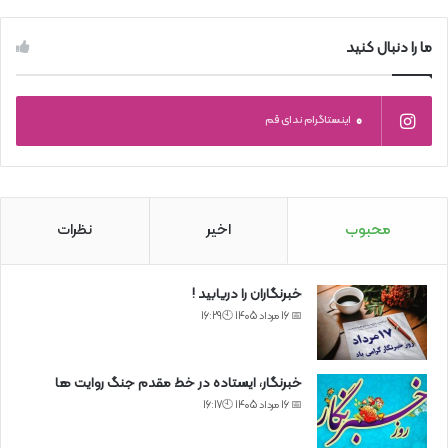
ما را دنبال کنید
0
اینستاگرام ندای قم
محبوب
اخیر
نظرات
خبرنگاران را دریابید !
📅 16 مرداد 1405 🕙16:29
خبرنگار، ایستاده در خط مقدم جنگ روایت ها
📅 16 مرداد 1405 🕙16:17