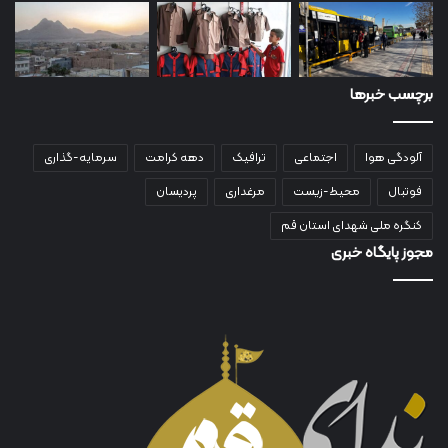
برچسب خبرها
آلودگی هوا
اجتماعی
ترافیک
دهه کرامت
سرمایه-گذاری
فوتبال
محیط-زیست
مرغداری
پردیسان
کنگره ملی شهدای استان قم
مجوز پایگاه خبری