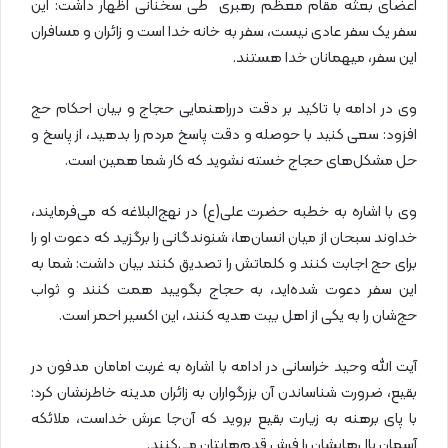
اعضای بعثه مقام معظم رهبری طی سخنانی اظهار داشت: این
سفر یک سفر عادی نیست، سفر به خانه‌ خدا است و زائران و مسافران
این سفر، میهمانان خدا هستند.
وی در ادامه با تاکید بر دقت درراهنمایی حجاج و بیان احکام حج
افزود: سعی کنید با حوصله و دقت پاسخ مردم را بدهید، از پاسخ و
حل مشکل‌های حجاج خسته نشوید که کار شما همین است.
وی با اشاره به خطبه حضرت علی(ع) در نهج‌البلاغه که می‌فرمایند،
خداوند سبحان از میان انسان‌ها، شنوندگانی را برگزید که دعوت او را
برای حج اجابت کنند و کلماتش را تصدیق کنند بیان داشت: شما به
این سفر دعوت شده‌اید، به حجاج بگویید همت کنند و ثواب
حج‌شان را به یکی از اهل بیت هدیه کنند، این اکسیر احمر است.
آیت الله وحید خراسانی در ادامه با اشاره به غربت امامان مدفون در
بقیع، ضرورت شناساندن آن بزرگواران به زائران مدینه خاطرنشان کرد:
با پای برهنه به زیارت بقیع بروید که آن‌جا عرش خداست، ملائکه‌
آسمان بال‌هایشان را فرش قدم‌هایتان می‌کنند.