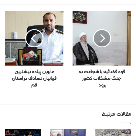
م
ی
ل
خ
و
د
ر
ا
و
ا
ر
قوه قضائیه با شجاعت به
عابرین پیاده بیشترین
د
جنگ مشکلات کشور
قربانیان تصادف در استان
ک
برود
قم
ن
ی
د
مقالات مرتبط