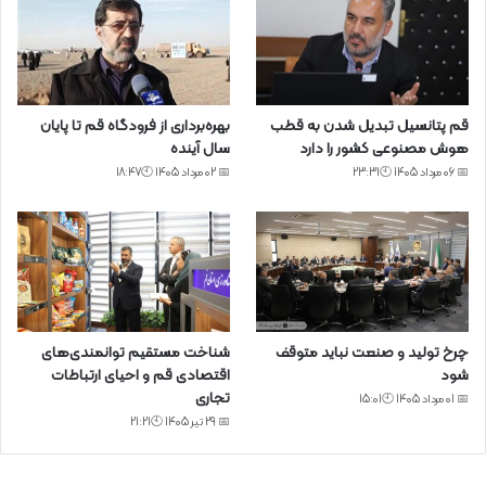
قم پتانسیل تبدیل شدن به قطب
بهره‌برداری از فرودگاه قم تا پایان
هوش مصنوعی کشور را دارد
سال آینده
📅 06 مرداد 1405 🕙23:31
📅 02 مرداد 1405 🕙18:47
چرخ تولید و صنعت نباید متوقف
شناخت مستقیم توانمندی‌های
شود
اقتصادی قم و احیای ارتباطات
تجاری
📅 01 مرداد 1405 🕙15:01
📅 29 تیر 1405 🕙21:21