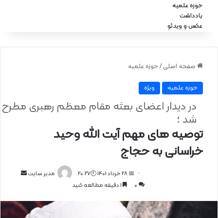
حوزه علمیه
یادداشت
عکس و ویدئو
صفحه اصلی
/
حوزه علمیه
حوزه علمیه
ویژه
در دیدار اعضای بعثه مقام معظم رهبری مطرح
شد ؛
توصیه های مهم آیت الله وحید
خراسانی به حجاج
📅 28 خرداد 1401 🕙20:27
ا
مدیر سایت
0
1 دقیقه مطالعه کنید
ر
س
ا