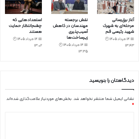
آغاز برق‌رسانی
نقش برجسته
استعدادهایی که
مرحله‌ای به شهرک
مهندسان در کاهش
چشم‌انتظار حمایت
شهید رئیسی قم
آسیب‌پذیری
هستند
زیرساخت‌ها
📅 14 مرداد 1405 🕙
📅 14 مرداد 1405 🕙
📅 14 مرداد 1405 🕙
13:02
13:43
13:35
دیدگاهتان را بنویسید
نشانی ایمیل شما منتشر نخواهد شد.
بخش‌های موردنیاز علامت‌گذاری شده‌اند
*
د
ی
د