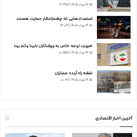
📅 14 مرداد 1405 🕙13:35
استعدادهایی که چشم‌انتظار حمایت هستند
📅 14 مرداد 1405 🕙13:02
ضرورت توجه خاص به ورزشکاران نابینا وکم بینا
📅 14 مرداد 1405 🕙00:55
نقشه راه آینده جمکران
📅 14 مرداد 1405 🕙00:16
آخرین اخبار اقتصادی