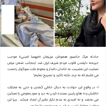
ی
م
ی
ل
حادثه مرگ جانسوز هموطن عزیزمان «مهسا امینی» موجب
جریحه دارشدن قلوب مردم شریف ایران شد. اینجانب ضمن عرض
تسلیت این مصیبت به خاندان داغدار و عموم ملت سوگوار، رخصت
می طلبم که به چند نکته تاکید و تصریح نمایم؛
۱- در وقوع این حوادث به دنبال خاطی گشتن و حتی به مجازات
خاطیان رده های پایین بسنده کردن نه درد و سوز عمومی را تسکین
می بخشد و نه امیدی به عدم تکرار نظیر آن ایجاد میکند . زیرا این
حوادث معلول است و باید در جستجوی علتها بود .