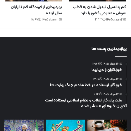
قم پتانسیل تبدیل شدن به قطب
بهره‌برداری از فرودگاه قم تا پایان
هوش مصنوعی کشور را دارد
سال آینده
📅 06 مرداد 1405 🕙23:31
📅 02 مرداد 1405 🕙18:47
پربازدیدترین پست ها
📅 16 مرداد 1405 🕙16:29
خبرنگاران را دریابید !
📅 16 مرداد 1405 🕙16:17
خبرنگار، ایستاده در خط مقدم جنگ روایت ها
📅 16 مرداد 1405 🕙16:13
ملت پای کار انقلاب و نظام اسلامی ایستاده است
آخرین خبرهای منتشر شده