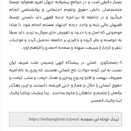
بسیار دقیقی است و در جوامع پیشرفته جهان امروز همواره توسط
متخصصان دانش حقوق وعلوم اجتماعی و روانشناسی انجام
میگیرد و در جامعه ما نیز انچه جنبه فقهی دارد بایستی توسط
فقیهان عالی رتبه و واجد درجه اجتهاد مسلم انجام شود تا مبادا
موضوعی که اصل و یا حدود و ثغورش جای سوال و تردید دارد صرفا
به خواسته و نظر گروه و یا فردی بر جامعه تحمیل گردد و موجبات
تنفر و انزجار از شریعت سهله و سمحه احمدی را فراهم اورد .
۸-پاسخگوی اصلی در پیشگاه الهی وسپس ملت شریف ایران
نسبت به این گونه حوادث تلخ کسانی هستند که روزی به نام امربه
معروف، تهمت و افترا ودروغ پردازی و هتک حرمت و سلب کرامت و
حقوق انسانی را حلال و مجاز و حتی فریضه دانستند و ازین رهگذر
عالمان را ملجم و جاهلان را مکرم ساختند . ربنا وعلیک توکلنا والیک
انبنا والیک المصیر.
لینک کوتاه این صفحه:
https://nedayeghom.ir/peud