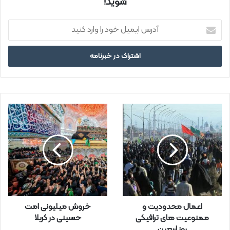
شوید!
آ
د
ر
س
ا
ی
م
ی
ل
خ
و
د
ر
ا
و
ا
ر
اعمال محدودیت و
خروش میلیونی امت
د
ممنوعیت های ترافیکی
حسینی در کربلا
ک
روز اربعین
ن