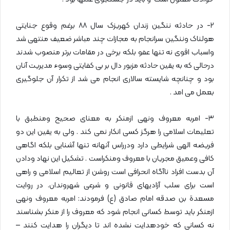
۲- در حادثه ننگین زندان کهریزک سال ۸۸ برغم وقوع جنایتی
هولناک وننگین سرانجام به مجازات چند مباشر ضعیف منتهی شد
واسباب اقوی نه تنها عفو بلکه برخی در مقامات برتر منصوب شدند
درحالی که به یقین حادثه مزبور دال بر بی کفایتی وسوء مدیریت آنان
بود و چنانچه شایسته سالاری انجام می شد از تکرار آن جلوگیری
بعمل می امد .
۳- امربه معروف ونهی ازمنکر به معنای صحیح ومنطبق با
تعلیمات اسلامی را هرگز کسی انکار نمی کند . ولی به یقین این دو
فریضه الهی شرایطی دارد ودرراس آنهانه تنها آشنایی بلکه اگاهی
کافی وعمیق مجریان با معروف ومنکراست . تشکیل این نهاد ودادن
آن بدست افراد ناآگاه انحرافی است روشن از تعالیم اسلامی و راهی
است برای سلب آزادیهای قانونی و شرعی شهروندان. در روایت
مسعدة بن صدقه امام صادق (ع) فرمودند: امربه معروف ونهی
ازمنکر باید توسط کسانی انجام شود که معروف را از منکر بشناسند
نه کسانی که خودهدایت نشده اند تا دیگران را هدایت کنند –