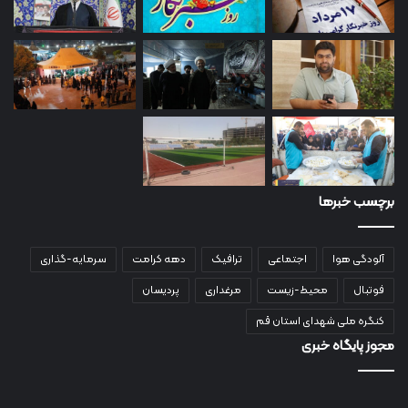
برچسب خبرها
آلودگی هوا
اجتماعی
ترافیک
دهه کرامت
سرمایه-گذاری
فوتبال
محیط-زیست
مرغداری
پردیسان
کنگره ملی شهدای استان قم
مجوز پایگاه خبری