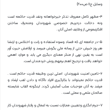
وسایل ج۱۱ ص۲۰۰)
۴-مظهر کامل معروف تذکر خیرخواهانه ونقد قدرت حاکمه است
ونه دخالت درحریم خصوصی شهروندان ومنحرف ساختن
افکارعمومی از وظایف اصلی آنان .
۵-در جامعه ای که فساد وسوء استفاده و رانت و اختلاس و ارتشا
هر روز خبرش حتی از رسانه ملی بگوش میرسد و ارقامش حیرت آور
است به یقین نهی از منکر معنای دیگری می یابد و موارد اهمی
خواهد یافت و ترجیح اهم برمهم روش خردمندان است.
۶-تامین امنیت شهروندان اصلی ترین وظیفه قدرت حاکم است .
قدرت حاکم نمیتواند با بکارگیری افراد ناآگاه و دادن لقب ارشاد و
مرشد به آنان‌ موجبات سلب آسایش گردد. اینگونه القاب شایسته
صالحان علمی و عملی است .
۷-جرم انگاری وتعیین مجازات نسبت به اعمال و رفتار شهروندان کار