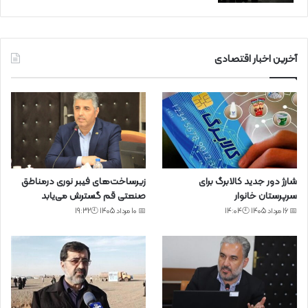
آخرین اخبار اقتصادی
شارژ دور جدید کالابرگ برای
زیرساخت‌های فیبر نوری درمناطق
سرپرستان خانوار
صنعتی قم گسترش می‌یابد
📅 16 مرداد 1405 🕙14:04
📅 10 مرداد 1405 🕙19:32