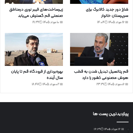
شارژ دور جدید کالابرگ برای
زیرساخت‌های فیبر نوری درمناطق
سرپرستان خانوار
صنعتی قم گسترش می‌یابد
📅 16 مرداد 1405 🕙14:04
📅 10 مرداد 1405 🕙19:32
قم پتانسیل تبدیل شدن به قطب
بهره‌برداری از فرودگاه قم تا پایان
هوش مصنوعی کشور را دارد
سال آینده
📅 06 مرداد 1405 🕙23:31
📅 02 مرداد 1405 🕙18:47
پربازدیدترین پست ها
📅 16 مرداد 1405 🕙16:29