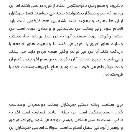
بالاتربود و مسوولین باکوچکترین انتقاد از کوره در نمی رفتند اما این
روز ها که خبر وخبرنگار بیشترشده همه می خواهند فقط خبرنگاران
از آن ها تعریف و تمجید کنند باشه این هم کارخوبی است باید
انجام شود ولی رسالت من نمایندگی و وامداری مردم است من
چشم وگوش مردم هستم آنها به این امید روزنامه ها، مجلات
وسایت های خبری را مرور می کنند تا واقعیت های جامعه را
دریافت کنند آیا من می توانم وقتی همه مردم دارند می بینند
ومی شنوند چیزی مخالف آنان بگویم و بنویسم اگر چنین کنم آن
وقت دیگر قلم من طرفدار ندارد وبرای متاع ناچیزهنروشرافت خود را
فروخته ام .
برای سلامت وپاک دستی خبرنگاران رسالت دولتمردان وسیاست
گذارن بسیارسنگین است این حرفه مانند قضاوت است اگر به
قاضی نسبت به سایر مشاغل بدرستی توجه می شود برای احیای حق
و پرهیز از آلودگی شغل قضاوت است .سوالات اساسی خبرنگاران این