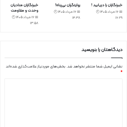
خبرنگاران را دریابید !
روایتگران بی‌پناه!
خبرنگاران منادیان
وحدت و مقاومت
📅 16 مرداد 1405 🕙
📅 16 مرداد 1405 🕙
📅 16 مرداد 1405 🕙
14:38
16:29
13:58
دیدگاهتان را بنویسید
نشانی ایمیل شما منتشر نخواهد شد.
بخش‌های موردنیاز علامت‌گذاری شده‌اند
*
د
ی
د
گ
ا
ه