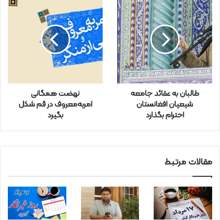
ل
خ
و
د
ر
ا
و
ا
ر
طالبان به عقائد جامعه
نهضت همگانی
د
شیعیان افغانستان
امربه‌معروف در قم شکل
ک
احترام بگذارد
بگیرد
ن
ی
د
مقالات مرتبط