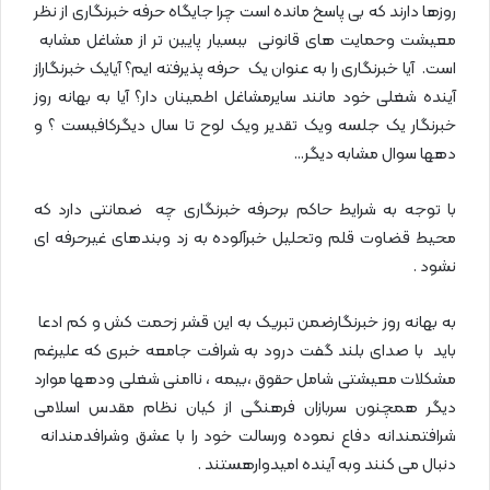
روزها دارند که بی پاسخ مانده است چرا جایگاه حرفه خبرنگاری از نظر
معیشت وحمایت های قانونی ببسیار پایین تر از مشاغل مشابه
است. آیا خبرنگاری را به عنوان یک حرفه پذیرفته ایم؟ آیایک خبرنگاراز
آینده شغلی خود مانند سایرمشاغل اطمینان دار؟ آیا به بهانه روز
خبرنگار یک جلسه ویک تقدیر ویک لوح تا سال دیگرکافیست ؟ و
دهها سوال مشابه دیگر…
با توجه به شرایط حاکم برحرفه خبرنگاری چه ضمانتی دارد که
محیط قضاوت قلم وتحلیل خبرآلوده به زد وبندهای غیرحرفه ای
نشود .
به بهانه روز خبرنگارضمن تبریک به این قشر زحمت کش و کم ادعا
باید با صدای بلند گفت درود به شرافت جامعه خبری که علیرغم
مشکلات معیشتی شامل حقوق ،بیمه ، ناامنی شغلی ودهها موارد
دیگر همچنون سربازان فرهنگی از کیان نظام مقدس اسلامی
شرافتمندانه دفاع نموده ورسالت خود را با عشق وشرافدمندانه
دنبال می کنند وبه آینده امیدوارهستند .