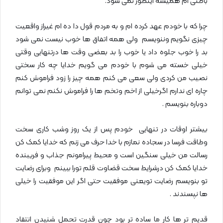
باطنی ام همیشه اینطور نمی شود.
چرا که با خودم عهد کرده ام و به مردم قول دا ده ام غیراز واقعیت
چیزی نگویم وننویسم ولی همه اتفاق ها خوب نیست نمی شود
بد را خوب جلوه داد یا خوب را بد بعضی وقت ها درتنهایی وقتی
خیلی خسته می شوم با خودم می گویم خدایا چه کار سختی
نصیب من کردی ولی سعی می کنم همه چیز را زود فراموش کنم
چاره ای ندارم اگرخیلی از اخم وتخم ها را فراموش نکنم نمی توانم
دوباره بنویسم .
بیشتر اوقات در تنهایی خودم پس از یک روز وشب کاری سخت
وطاقت فرسا در سجاده نمازم با خدا حرف می زنم که خدایا کمک کن
رسالت من خیلی سنگین است و محیط پیرامونم جذاب و فریبنده
خدایا کمک کن درشرایط سخت قضاوت قلم تورا ببینم وبرای رضایت
تو بنویسم رضایت تویعنی موفقیت حتی اگر این موفقیت را خیلی
ها نپسندند .
قدیم تر ها کار ما ساده تر بود چون قدرت تحمل شنیدن انتقاد