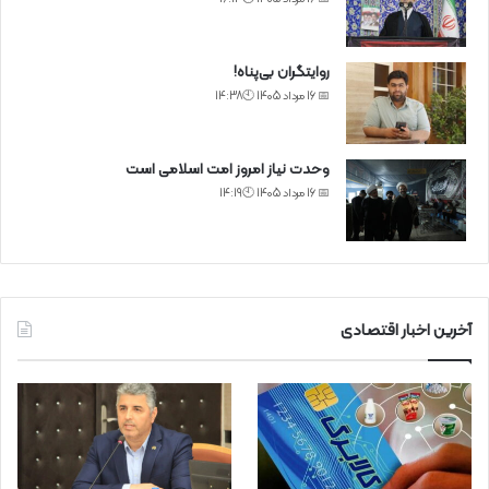
روایتگران بی‌پناه!
📅 16 مرداد 1405 🕙14:38
وحدت نیاز امروز امت اسلامی است
📅 16 مرداد 1405 🕙14:19
آخرین اخبار اقتصادی