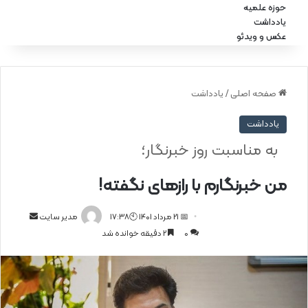
حوزه علمیه
یادداشت
عکس و ویدئو
صفحه اصلی
/
یادداشت
یادداشت
به مناسبت روز خبرنگار؛
من خبرنگارم با رازهای نگفته!
📅 21 مرداد 1401 🕙17:38
ا
مدیر سایت
0
2 دقیقه خوانده شد
ر
س
ا
ل
ا