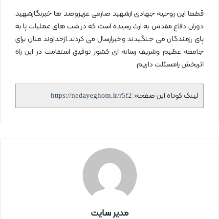
قطعا این روحیه جهادی ازشهید صارمی عزیزوصد ها خبرنگارشهید
دوران دفاع مقدس به ارث رسیده است که در شب های عملیات پا به
پای رزمندگان می جنگیدند وخبرارسال می کردند.ازخداوند منان برای
جامعه عظیم وشریف رسانه ای کشور توفیق استقامت در این راه
اثربخش رامسئلت داریم.
لینک کوتاه این صفحه:
https://nedayeghom.ir/r5f2
مدیر سایت