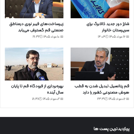
شارژ دور جدید کالابرگ برای
زیرساخت‌های فیبر نوری درمناطق
سرپرستان خانوار
صنعتی قم گسترش می‌یابد
📅 16 مرداد 1405 🕙14:04
📅 10 مرداد 1405 🕙19:32
قم پتانسیل تبدیل شدن به قطب
بهره‌برداری از فرودگاه قم تا پایان
هوش مصنوعی کشور را دارد
سال آینده
📅 06 مرداد 1405 🕙23:31
📅 02 مرداد 1405 🕙18:47
پربازدیدترین پست ها