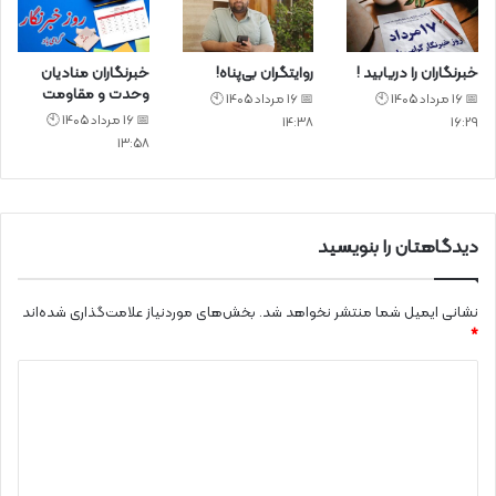
خبرنگاران را دریابید !
روایتگران بی‌پناه!
خبرنگاران منادیان
وحدت و مقاومت
📅 16 مرداد 1405 🕙
📅 16 مرداد 1405 🕙
📅 16 مرداد 1405 🕙
14:38
16:29
13:58
دیدگاهتان را بنویسید
نشانی ایمیل شما منتشر نخواهد شد.
بخش‌های موردنیاز علامت‌گذاری شده‌اند
*
د
ی
د
گ