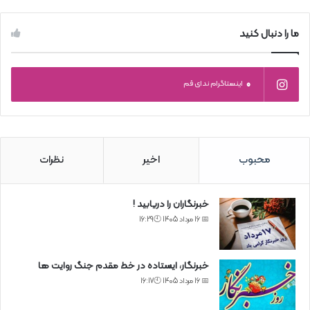
ما را دنبال کنید
0
اینستاگرام ندای قم
محبوب
اخیر
نظرات
خبرنگاران را دریابید !
📅 16 مرداد 1405 🕙16:29
خبرنگار، ایستاده در خط مقدم جنگ روایت ها
📅 16 مرداد 1405 🕙16:17