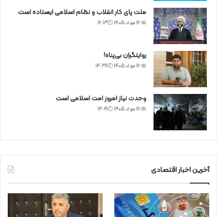
ملت پای کار انقلاب و نظام اسلامی ایستاده است
📅 16 مرداد 1405 🕙16:13
روایتگران بی‌پناه!
📅 16 مرداد 1405 🕙14:38
وحدت نیاز امروز امت اسلامی است
📅 16 مرداد 1405 🕙14:19
آخرین اخبار اقتصادی