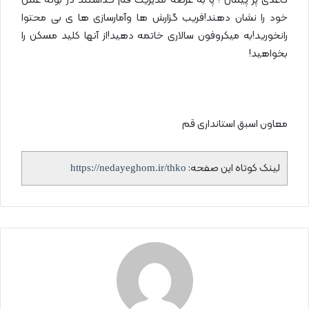
کاغذی پر پیمان ! پا به عرصه مدیریت قم گذاشتند در بوته عمل
خود را نشان دهند!فریب گزارش ها وآمارسازی ها ی بی محتوا
رانخورید!به میکروفون سالاری خاتمه دهید!از آنها کلید مسکن را
بخواهید!
معاون اسبق استانداری قم
لینک کوتاه این صفحه:
https://nedayeghom.ir/thko