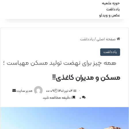
حوزه علمیه
یادداشت
عکس و ویدئو
صفحه اصلی
/
یادداشت
یادداشت
همه چیز برای نهضت تولید مسکن مهیاست ؛
مسکن و مدیران کاغذی!!
📅 04 تیر 1401 🕙00:09
ا
مدیر سایت
0
1 دقیقه مطالعه کنید
ر
س
ا
ل
ا