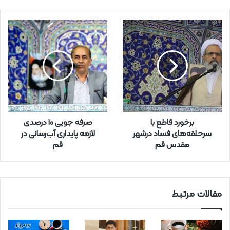
م
ی
ل
خ
و
د
ر
ا
و
ا
ر
برخورد قاطع با
صرفه جویی ۱۰ درصدی
د
سرحلقه‌های فساد درشهر
لازمه پایداری آب‌رسانی در
ک
مقدس قم
قم
ن
ی
د
مقالات مرتبط