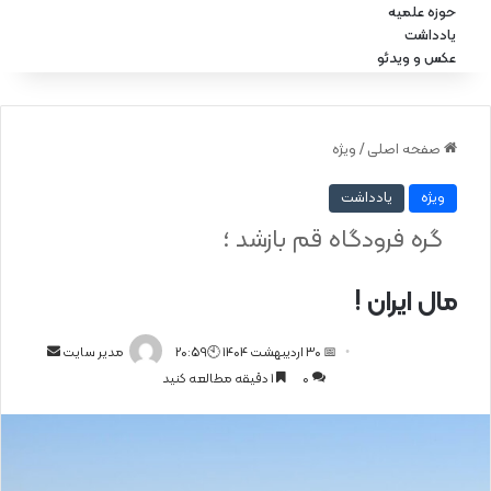
حوزه علمیه
یادداشت
عکس و ویدئو
صفحه اصلی
/
ویژه
ویژه
یادداشت
گره فرودگاه قم بازشد ؛
مال ایران !
📅 30 اردیبهشت 1404 🕙20:59
ا
مدیر سایت
0
1 دقیقه مطالعه کنید
ر
س
ا
ل
ا