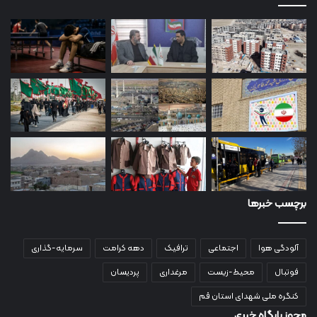
برچسب خبرها
آلودگی هوا
اجتماعی
ترافیک
دهه کرامت
سرمایه-گذاری
فوتبال
محیط-زیست
مرغداری
پردیسان
کنگره ملی شهدای استان قم
مجوز پایگاه خبری