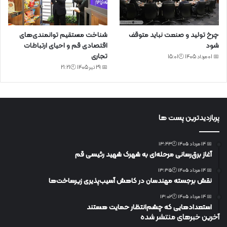
چرخ تولید و صنعت نباید متوقف
شناخت مستقیم توانمندی‌های
شود
اقتصادی قم و احیای ارتباطات
تجاری
📅 01 مرداد 1405 🕙15:01
📅 29 تیر 1405 🕙21:21
پربازدیدترین پست ها
📅 14 مرداد 1405 🕙13:43
آغاز برق‌رسانی مرحله‌ای به شهرک شهید رئیسی قم
📅 14 مرداد 1405 🕙13:35
نقش برجسته مهندسان در کاهش آسیب‌پذیری زیرساخت‌ها
📅 14 مرداد 1405 🕙13:02
استعدادهایی که چشم‌انتظار حمایت هستند
آخرین خبرهای منتشر شده