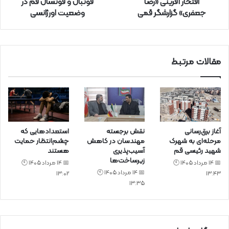
افتخار آفرینی «رضا
فوتبال و فوتسال قم در
د
جعفری» گزارشگر قمی
وضعیت اورژانسی
ک
ن
ی
د
مقالات مرتبط
آغاز برق‌رسانی
نقش برجسته
استعدادهایی که
مرحله‌ای به شهرک
مهندسان در کاهش
چشم‌انتظار حمایت
شهید رئیسی قم
آسیب‌پذیری
هستند
زیرساخت‌ها
📅 14 مرداد 1405 🕙
📅 14 مرداد 1405 🕙
📅 14 مرداد 1405 🕙
13:02
13:43
13:35