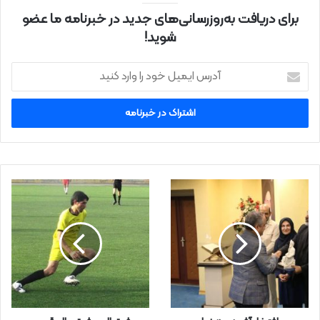
برای دریافت به‌روزرسانی‌های جدید در خبرنامه ما عضو
شوید!
آ
د
ر
س
ا
ی
م
ی
ل
خ
و
د
ر
ا
و
ا
ر