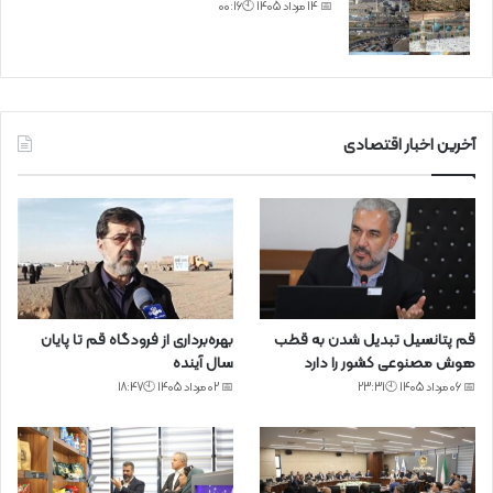
📅 14 مرداد 1405 🕙00:16
آخرین اخبار اقتصادی
قم پتانسیل تبدیل شدن به قطب
بهره‌برداری از فرودگاه قم تا پایان
هوش مصنوعی کشور را دارد
سال آینده
📅 06 مرداد 1405 🕙23:31
📅 02 مرداد 1405 🕙18:47