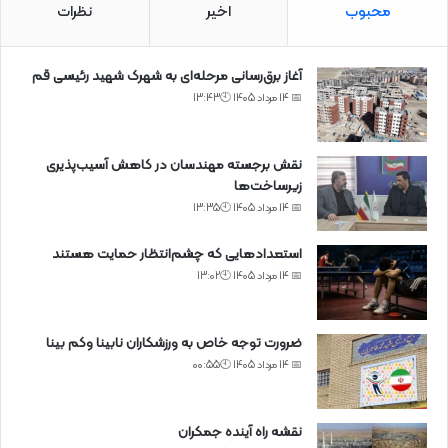
محبوب
اخیر
نظرات
آغاز برق‌رسانی مرحله‌ای به شهرک شهید رئیسی قم
📅 14 مرداد 1405 🕙13:43
نقش برجسته مهندسان در کاهش آسیب‌پذیری
زیرساخت‌ها
📅 14 مرداد 1405 🕙13:35
استعدادهایی که چشم‌انتظار حمایت هستند
📅 14 مرداد 1405 🕙13:02
ضرورت توجه خاص به ورزشکاران نابینا وکم بینا
📅 14 مرداد 1405 🕙00:55
نقشه راه آینده جمکران