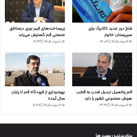
شارژ دور جدید کالابرگ برای
زیرساخت‌های فیبر نوری درمناطق
سرپرستان خانوار
صنعتی قم گسترش می‌یابد
📅 16 مرداد 1405 🕙14:04
📅 10 مرداد 1405 🕙19:32
قم پتانسیل تبدیل شدن به قطب
بهره‌برداری از فرودگاه قم تا پایان
هوش مصنوعی کشور را دارد
سال آینده
📅 06 مرداد 1405 🕙23:31
📅 02 مرداد 1405 🕙18:47
پربازدیدترین پست ها