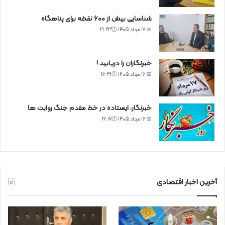
شناسایی بیش از ۶۰۰ نقطه برای پناهگاه
📅 17 مرداد 1405 🕙21:23
خبرنگاران را دریابید !
📅 16 مرداد 1405 🕙16:29
خبرنگار، ایستاده در خط مقدم جنگ روایت ها
📅 16 مرداد 1405 🕙16:17
آخرین اخبار اقتصادی