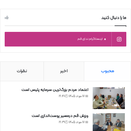
ما را دنبال کنید
0
اینستاگرام ندای قم
محبوب
اخیر
نظرات
اعتماد مردم بزرگ‌ترین سرمایه پلیس است
📅 17 مرداد 1405 🕙21:41
ورزش قم درمسیر پوست‌اندازی است
📅 17 مرداد 1405 🕙21:31