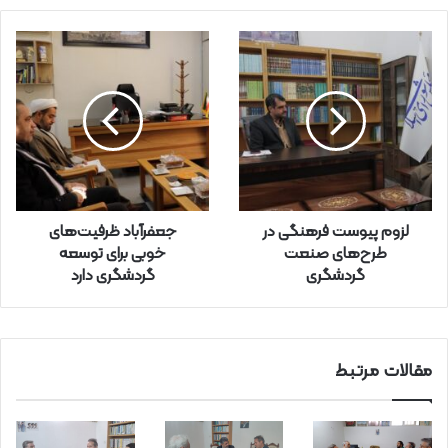
م
ی
ل
خ
و
د
ر
ا
و
ا
ر
لزوم پیوست فرهنگی در
جعفرآباد ظرفیت‌های
د
طرح‌های صنعت
خوبی برای توسعه
ک
گردشگری
گردشگری دارد
ن
ی
د
مقالات مرتبط