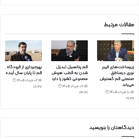
ی
د
مقالات مرتبط
زیرساخت‌های فیبر
قم پتانسیل تبدیل
بهره‌برداری از فرودگاه
نوری درمناطق
شدن به قطب هوش
قم تا پایان سال آینده
صنعتی قم گسترش
مصنوعی کشور را دارد
📅 02 مرداد 1405 🕙
می‌یابد
📅 06 مرداد 1405 🕙
18:47
📅 10 مرداد 1405 🕙
23:31
19:32
دیدگاهتان را بنویسید