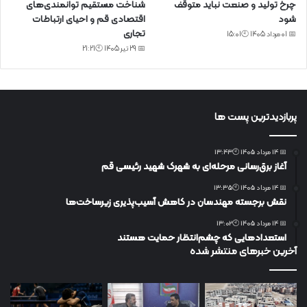
چرخ تولید و صنعت نباید متوقف
شناخت مستقیم توانمندی‌های
شود
اقتصادی قم و احیای ارتباطات
تجاری
📅 01 مرداد 1405 🕙15:01
📅 29 تیر 1405 🕙21:21
پربازدیدترین پست ها
📅 14 مرداد 1405 🕙13:43
آغاز برق‌رسانی مرحله‌ای به شهرک شهید رئیسی قم
📅 14 مرداد 1405 🕙13:35
نقش برجسته مهندسان در کاهش آسیب‌پذیری زیرساخت‌ها
📅 14 مرداد 1405 🕙13:02
استعدادهایی که چشم‌انتظار حمایت هستند
آخرین خبرهای منتشر شده