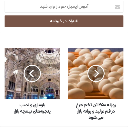
آ
د
ر
س
ا
ی
م
ی
ل
خ
و
د
ر
ا
و
ا
ر
روزانه ۲۵۰ تن تخم مرغ
بازسازی و نصب
د
در قم تولید و روانه بازار
پنجره‌های تیمچه بازار
ک
می شود
ن
ی