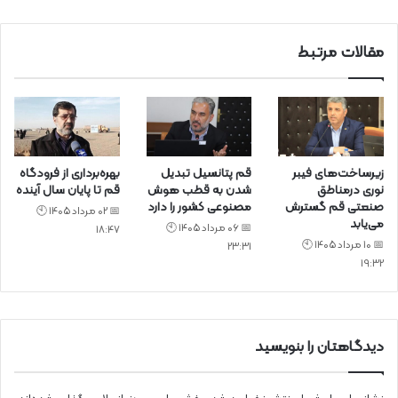
د
مقالات مرتبط
زیرساخت‌های فیبر
قم پتانسیل تبدیل
بهره‌برداری از فرودگاه
نوری درمناطق
شدن به قطب هوش
قم تا پایان سال آینده
صنعتی قم گسترش
مصنوعی کشور را دارد
📅 02 مرداد 1405 🕙
می‌یابد
📅 06 مرداد 1405 🕙
18:47
📅 10 مرداد 1405 🕙
23:31
19:32
دیدگاهتان را بنویسید