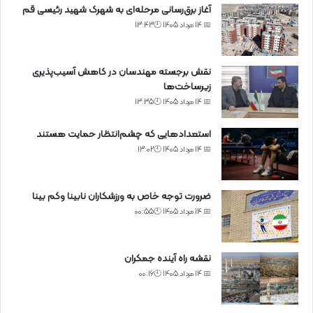
آغاز برق‌رسانی مرحله‌ای به شهرک شهید رئیسی قم
📅 14 مرداد 1405 🕙13:43
نقش برجسته مهندسان در کاهش آسیب‌پذیری
زیرساخت‌ها
📅 14 مرداد 1405 🕙13:35
استعدادهایی که چشم‌انتظار حمایت هستند
📅 14 مرداد 1405 🕙13:02
ضرورت توجه خاص به ورزشکاران نابینا وکم بینا
📅 14 مرداد 1405 🕙00:55
نقشه راه آینده جمکران
📅 14 مرداد 1405 🕙00:16