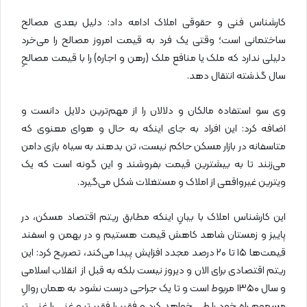
کارشناس فنی و حقوقی املاک ادامه داد: دلیل بعدی مصالح
ساختمانی است؛ وقتی یک فرد به قیمت امروز مصالح را می‌خرد
دلیلی ندارد که ملک یا منافع ملک (رهن و اجاره) را با قیمت مصالحِ
سال گذشته انتقال دهد.
وی سو استفاده مالکان و دلالان را از مهم‌ترین دلایل دانست و
اضافه کرد: این افراد به جای اینکه به حال و هوای معنوی که
متاسفانه در بازار مسکن حاکم نیست، تن بدهند به سیاه بازی دامن
می‌زنند تا به بیشترین قیمت بفروشند و این گونه است که یک
ویترین غیرواقعی از املاک و مستغلات شکل می‌گیرد.
این کارشناس املاک با بیانِ اینکه مطابق ریتم اقتصاد مسکن، در
پاییز و زمستان شاهد کاهش قیمت هستیم و در بهمن و اسفند
قیمت‌ها ۱۵ تا ۲۰ درصد مجدد افزایش پیدا می‌کند، تصریح کرد: این
ریتم اقتصادی برای الان و دیروز نیست بلکه به قبل از انقلاب اسلامی
و سال ۱۳۵۰ مربوط است و تا یک جراحی درست نشود به همان روالِ
مسموم راه خود را طی خواهد کرد و فقیر را فقیر تر و غنی را غنی تر