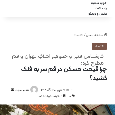
حوزه علمیه
یادداشت
عکس و ویدئو
صفحه اصلی
/
اقتصاد
اقتصاد
کارشناس فنی و حقوقی املاکِ تهران و قم
مطرح کرد:
چرا قیمت مسکن در قم سر به فلک
کشید؟
📅 24 مهر 1401 🕙13:40
ا
مدیر سایت
0
4 دقیقه خوانده شد
ر
س
ا
ل