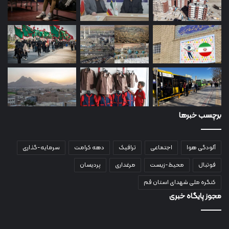
برچسب خبرها
آلودگی هوا
اجتماعی
ترافیک
دهه کرامت
سرمایه-گذاری
فوتبال
محیط-زیست
مرغداری
پردیسان
کنگره ملی شهدای استان قم
مجوز پایگاه خبری