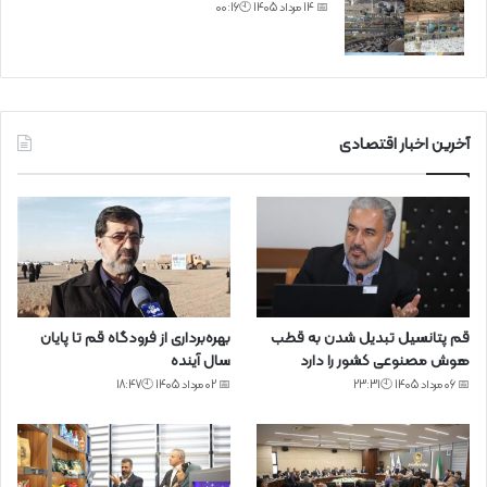
📅 14 مرداد 1405 🕙00:16
آخرین اخبار اقتصادی
قم پتانسیل تبدیل شدن به قطب
بهره‌برداری از فرودگاه قم تا پایان
هوش مصنوعی کشور را دارد
سال آینده
📅 06 مرداد 1405 🕙23:31
📅 02 مرداد 1405 🕙18:47