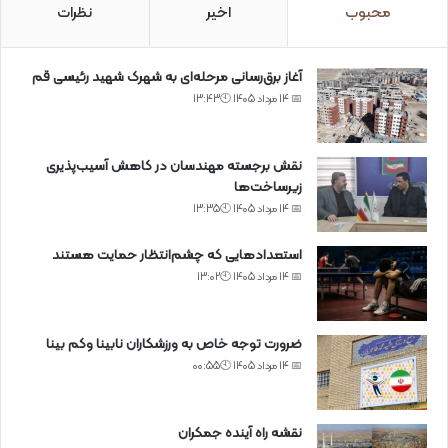
محبوب
اخیر
نظرات
آغاز برق‌رسانی مرحله‌ای به شهرک شهید رئیسی قم
📅 14 مرداد 1405 🕙13:43
نقش برجسته مهندسان در کاهش آسیب‌پذیری
زیرساخت‌ها
📅 14 مرداد 1405 🕙13:35
استعدادهایی که چشم‌انتظار حمایت هستند
📅 14 مرداد 1405 🕙13:02
ضرورت توجه خاص به ورزشکاران نابینا وکم بینا
📅 14 مرداد 1405 🕙00:55
نقشه راه آینده جمکران