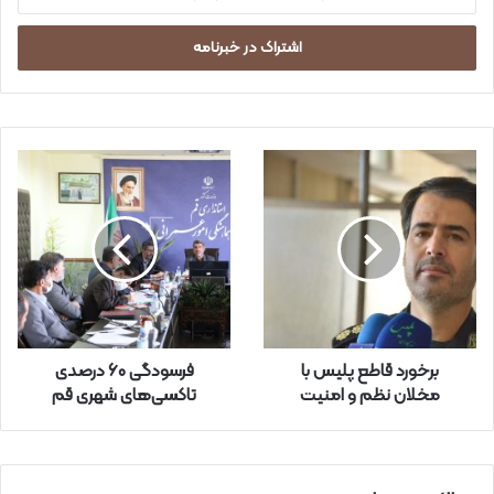
د
ر
س
ا
ی
م
ی
ل
خ
و
د
ر
ا
و
ا
ر
برخورد قاطع پلیس با
فرسودگی ۶۰ درصدی
د
مخلان نظم و امنیت
تاکسی‌های شهری قم
ک
ن
ی
د