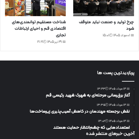
چرخ تولید و صنعت نباید متوقف
شناخت مستقیم توانمندی‌های
شود
اقتصادی قم و احیای ارتباطات
تجاری
📅 01 مرداد 1405 🕙15:01
📅 29 تیر 1405 🕙21:21
پربازدیدترین پست ها
📅 14 مرداد 1405 🕙13:43
آغاز برق‌رسانی مرحله‌ای به شهرک شهید رئیسی قم
📅 14 مرداد 1405 🕙13:35
نقش برجسته مهندسان در کاهش آسیب‌پذیری زیرساخت‌ها
📅 14 مرداد 1405 🕙13:02
استعدادهایی که چشم‌انتظار حمایت هستند
آخرین خبرهای منتشر شده