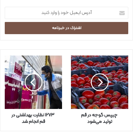
آ
د
ر
س
ا
ی
م
ی
ل
خ
و
د
ر
ا
و
ا
ر
چیپس گوجه در قم
۱۲۷۳ نظارت بهداشتی در
د
تولید می‌شود
قم انجام شد
ک
ن