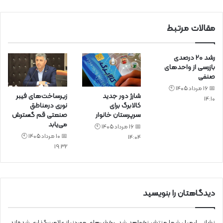
ی
د
مقالات مرتبط
رشد ۲۰ درصدی
بازرسی‌ از واحد‌های
صنفی
📅 16 مرداد 1405 🕙
شارژ دور جدید
زیرساخت‌های فیبر
14:10
کالابرگ برای
نوری درمناطق
سرپرستان خانوار
صنعتی قم گسترش
می‌یابد
📅 16 مرداد 1405 🕙
📅 10 مرداد 1405 🕙
14:04
19:32
دیدگاهتان را بنویسید