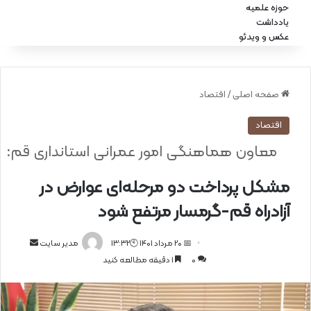
حوزه علمیه
یادداشت
عکس و ویدئو
صفحه اصلی
/
اقتصاد
اقتصاد
معاون هماهنگی امور عمرانی استانداری قم:
مشکل پرداخت دو مرحله‌ای عوارض در
آزادراه قم-گرمسار مرتفع شود
📅 20 مرداد 1401 🕙13:32
ا
مدیر سایت
0
1 دقیقه مطالعه کنید
ر
س
ا
ل