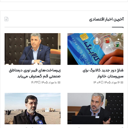
آخرین اخبار اقتصادی
شارژ دور جدید کالابرگ برای
زیرساخت‌های فیبر نوری درمناطق
سرپرستان خانوار
صنعتی قم گسترش می‌یابد
📅 16 مرداد 1405 🕙14:04
📅 10 مرداد 1405 🕙19:32