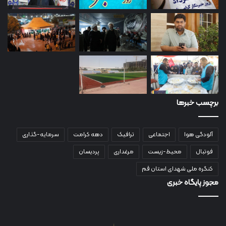
برچسب خبرها
آلودگی هوا
اجتماعی
ترافیک
دهه کرامت
سرمایه-گذاری
فوتبال
محیط-زیست
مرغداری
پردیسان
کنگره ملی شهدای استان قم
مجوز پایگاه خبری