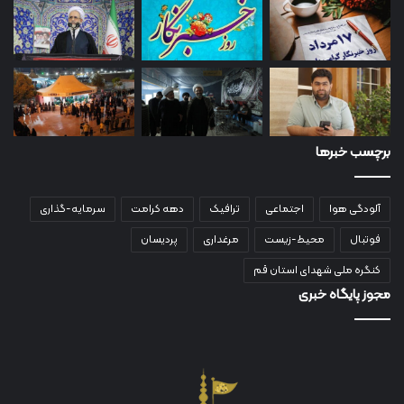
برچسب خبرها
آلودگی هوا
اجتماعی
ترافیک
دهه کرامت
سرمایه-گذاری
فوتبال
محیط-زیست
مرغداری
پردیسان
کنگره ملی شهدای استان قم
مجوز پایگاه خبری