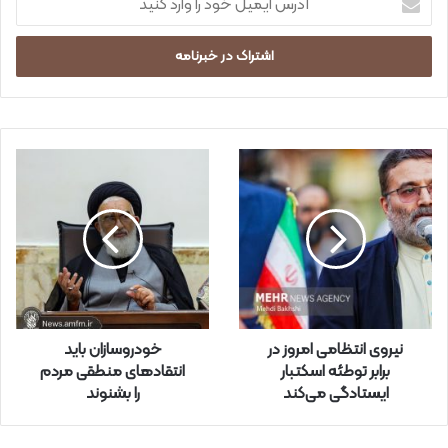
د
ر
س
ا
ی
م
ی
ل
خ
و
د
ر
ا
و
ا
ر
نیروی انتظامی امروز در
خودروسازان باید
د
برابر توطئه اسکتبار
انتقاد‌های منطقی مردم
ک
ایستادگی می‌کند
را بشنوند
ن
ی
د