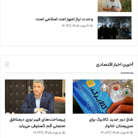
وحدت نیاز امروز امت اسلامی است
📅 16 مرداد 1405 🕙14:19
آخرین اخبار اقتصادی
شارژ دور جدید کالابرگ برای
زیرساخت‌های فیبر نوری درمناطق
سرپرستان خانوار
صنعتی قم گسترش می‌یابد
📅 16 مرداد 1405 🕙14:04
📅 10 مرداد 1405 🕙19:32