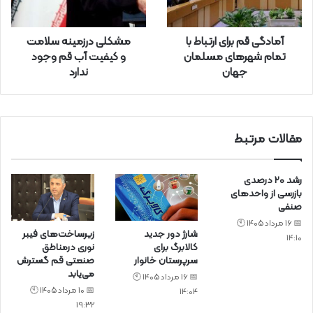
ا
ر
آمادگی قم برای ارتباط با
مشکلی درزمینه سلامت
د
تمام شهرهای مسلمان
و کیفیت آب قم وجود
ک
جهان
ندارد
ن
ی
د
مقالات مرتبط
رشد ۲۰ درصدی
بازرسی‌ از واحد‌های
صنفی
📅 16 مرداد 1405 🕙
شارژ دور جدید
زیرساخت‌های فیبر
14:10
کالابرگ برای
نوری درمناطق
سرپرستان خانوار
صنعتی قم گسترش
می‌یابد
📅 16 مرداد 1405 🕙
📅 10 مرداد 1405 🕙
14:04
19:32