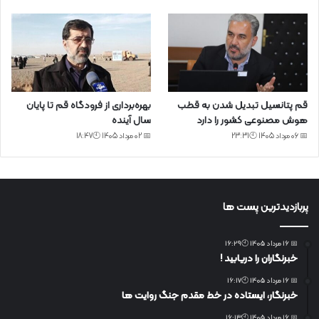
قم پتانسیل تبدیل شدن به قطب
بهره‌برداری از فرودگاه قم تا پایان
هوش مصنوعی کشور را دارد
سال آینده
📅 06 مرداد 1405 🕙23:31
📅 02 مرداد 1405 🕙18:47
پربازدیدترین پست ها
📅 16 مرداد 1405 🕙16:29
خبرنگاران را دریابید !
📅 16 مرداد 1405 🕙16:17
خبرنگار، ایستاده در خط مقدم جنگ روایت ها
📅 16 مرداد 1405 🕙16:13