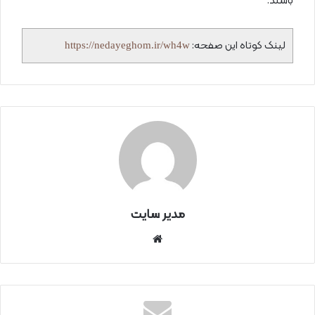
باشند.
لینک کوتاه این صفحه:
https://nedayeghom.ir/wh4w
مدیر سایت
سای
ت
اینتر
نتی