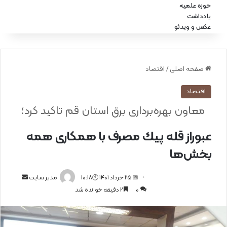
حوزه علمیه
یادداشت
عکس و ویدئو
صفحه اصلی
/
اقتصاد
اقتصاد
معاون بهره‌برداری برق استان قم تاکید کرد؛
عبوراز قله پیك مصرف با همكاری همه
بخش‌ها
📅 25 خرداد 1401 🕙10:18
ا
مدیر سایت
0
2 دقیقه خوانده شد
ر
س
ا
ل