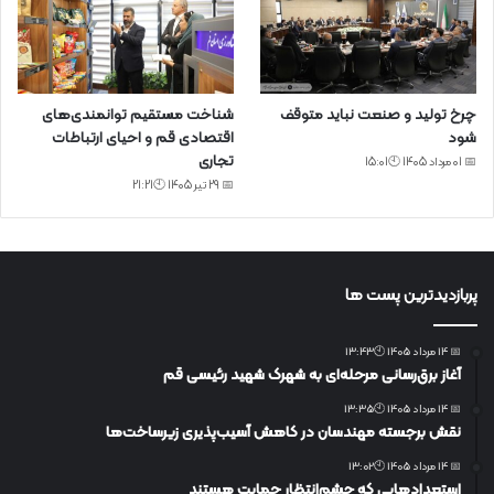
چرخ تولید و صنعت نباید متوقف
شناخت مستقیم توانمندی‌های
شود
اقتصادی قم و احیای ارتباطات
تجاری
📅 01 مرداد 1405 🕙15:01
📅 29 تیر 1405 🕙21:21
پربازدیدترین پست ها
📅 14 مرداد 1405 🕙13:43
آغاز برق‌رسانی مرحله‌ای به شهرک شهید رئیسی قم
📅 14 مرداد 1405 🕙13:35
نقش برجسته مهندسان در کاهش آسیب‌پذیری زیرساخت‌ها
📅 14 مرداد 1405 🕙13:02
استعدادهایی که چشم‌انتظار حمایت هستند