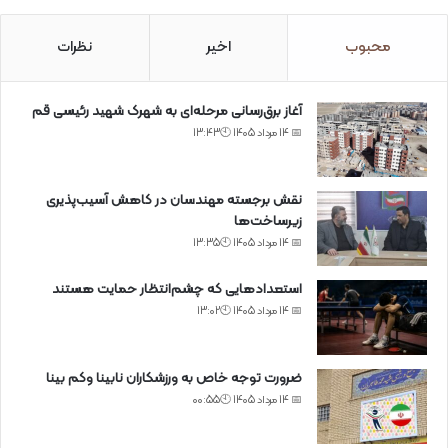
محبوب
اخیر
نظرات
آغاز برق‌رسانی مرحله‌ای به شهرک شهید رئیسی قم
📅 14 مرداد 1405 🕙13:43
نقش برجسته مهندسان در کاهش آسیب‌پذیری
زیرساخت‌ها
📅 14 مرداد 1405 🕙13:35
استعدادهایی که چشم‌انتظار حمایت هستند
📅 14 مرداد 1405 🕙13:02
ضرورت توجه خاص به ورزشکاران نابینا وکم بینا
📅 14 مرداد 1405 🕙00:55