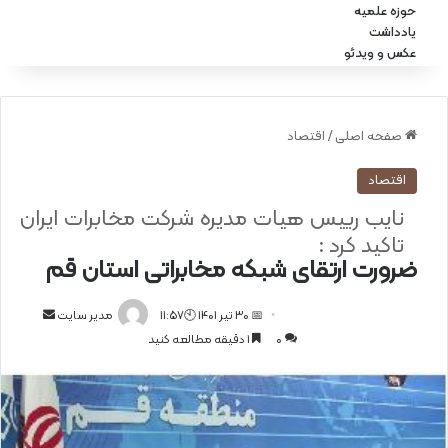
حوزه علمیه
یادداشت
عکس و ویدئو
صفحه اصلی
/
اقتصاد
اقتصاد
نایب رییس هیات مدیره شرکت مخابرات ایران
تاکید کرد :
ضرورت ارتقای شبکه مخابراتی استان قم
📅 30 تیر 1401 🕙11:57
ا
مدیر سایت
0
1 دقیقه مطالعه کنید
ر
س
ا
ل
ا