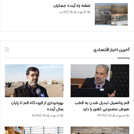
نقشه راه آینده جمکران
📅 14 مرداد 1405 🕙00:16
آخرین اخبار اقتصادی
قم پتانسیل تبدیل شدن به قطب
بهره‌برداری از فرودگاه قم تا پایان
هوش مصنوعی کشور را دارد
سال آینده
📅 06 مرداد 1405 🕙23:31
📅 02 مرداد 1405 🕙18:47