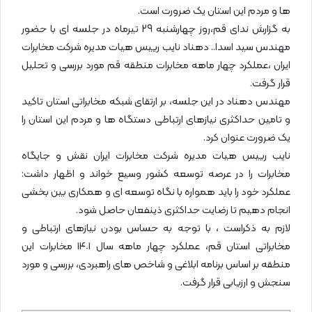
ها و مردم این استان یک ضرورت است.
به گزارش ندای قم،روز چهارشنبه 29 تیرماه در جلسه ای با حضور
مهندس سید اسدا.. دهناد نایب رییس هیات مدیره شرکت مخابرات
ایران ،عملکرد چهار ماهه مخابرات منطقه قم مورد بررسی و تحلیل
قرار گرفت.
مهندس دهناد در این جلسه، بر ارتقای شبکه مخابراتی استان تاکید
و تامین حداکثری نیازهای ارتباطی دستگاه ها و مردم این استان را
یک ضرورت عنوان کرد.
نایب رییس هیات مدیره شرکت مخابرات ایران نقش و جایگاه
مخابرات را در عرصه توسعه کشور وسیع خواند و اظهار داشت:
عملکرد خود را باید همواره با نگاه توسعه ای و همکاری بین بخشی
انجام دهیم تا رضایت حداکثری ذینفعان حاصل شود.
لازم به ذکراست ، با توجه به حساس بودن نیازهای ارتباطی و
مخابراتی استان قم، عملکرد چهار ماهه سال ۱۴٠۱ مخابرات این
منطقه بر اساس برنامه ابلاغی و شاخص های راهبردی، بررسی و مورد
سنجش و ارزیابی قرار گرفت.