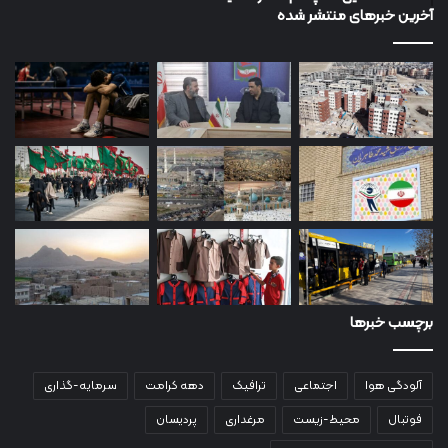
آخرین خبرهای منتشر شده
برچسب خبرها
آلودگی هوا
اجتماعی
ترافیک
دهه کرامت
سرمایه-گذاری
فوتبال
محیط-زیست
مرغداری
پردیسان