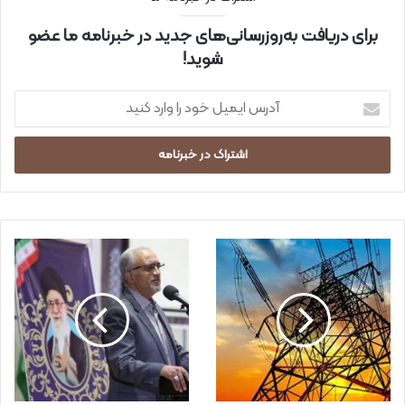
برای دریافت به‌روزرسانی‌های جدید در خبرنامه ما عضو
شوید!
آ
د
ر
س
ا
ی
م
ی
ل
خ
و
د
ر
ا
و
ا
ر