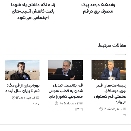
رشد۵.۵ درصد پیک
زنده نگه داشتن یاد شهدا
د
مصرف برق در قم
باعث کاهش آسیب‌های
ک
اجتماعی می‌شود
ن
ی
د
مقالات مرتبط
زیرساخت‌های فیبر
قم پتانسیل تبدیل
بهره‌برداری از فرودگاه
نوری درمناطق
شدن به قطب هوش
قم تا پایان سال آینده
صنعتی قم گسترش
مصنوعی کشور را دارد
📅 02 مرداد 1405 🕙
می‌یابد
📅 06 مرداد 1405 🕙
18:47
📅 10 مرداد 1405 🕙
23:31
19:32