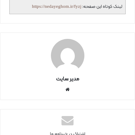
لینک کوتاه این صفحه:
https://nedayeghom.ir/fyzj
مدیر سایت
سای
ت
اینتر
نتی
اشتراک در خبرنامه ما