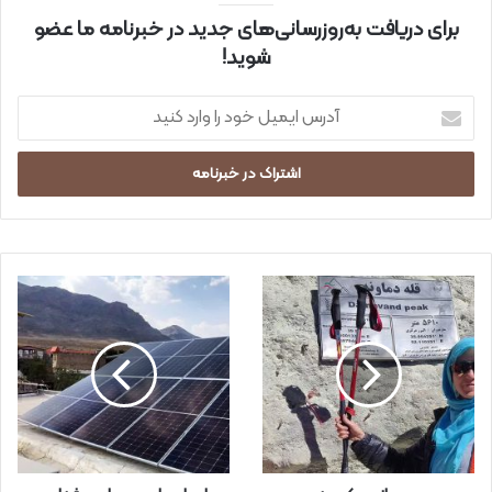
برای دریافت به‌روزرسانی‌های جدید در خبرنامه ما عضو
شوید!
آ
د
ر
س
ا
ی
م
ی
ل
خ
و
د
ر
ا
و
ا
ر