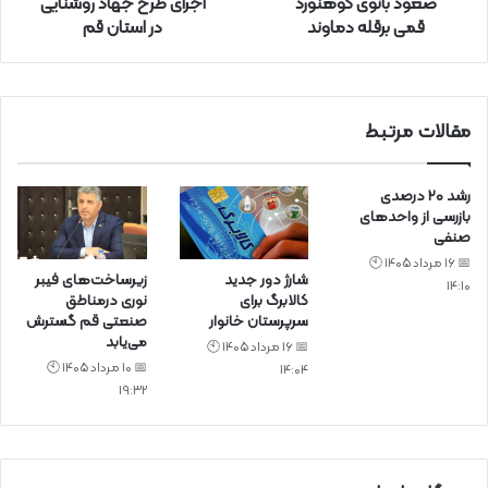
صعود بانوی کوهنورد
اجرای طرح جهاد روشنایی
د
قمی برقله دماوند
در استان قم
ک
ن
ی
د
مقالات مرتبط
رشد ۲۰ درصدی
بازرسی‌ از واحد‌های
صنفی
📅 16 مرداد 1405 🕙
شارژ دور جدید
زیرساخت‌های فیبر
14:10
کالابرگ برای
نوری درمناطق
سرپرستان خانوار
صنعتی قم گسترش
می‌یابد
📅 16 مرداد 1405 🕙
📅 10 مرداد 1405 🕙
14:04
19:32