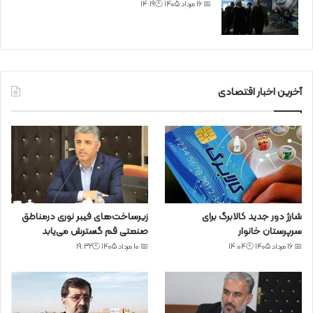
📅 16 مرداد 1405 🕙14:19
آخرین اخبار اقتصادی
شارژ دور جدید کالابرگ برای
زیرساخت‌های فیبر نوری درمناطق
سرپرستان خانوار
صنعتی قم گسترش می‌یابد
📅 16 مرداد 1405 🕙14:04
📅 10 مرداد 1405 🕙19:32