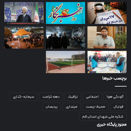
برچسب خبرها
آلودگی هوا
اجتماعی
ترافیک
دهه کرامت
سرمایه-گذاری
فوتبال
محیط-زیست
مرغداری
پردیسان
کنگره ملی شهدای استان قم
مجوز پایگاه خبری