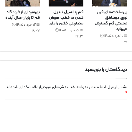
زیرساخت‌های فیبر
قم پتانسیل تبدیل
بهره‌برداری از فرودگاه
نوری درمناطق
شدن به قطب هوش
قم تا پایان سال آینده
صنعتی قم گسترش
مصنوعی کشور را دارد
📅 02 مرداد 1405 🕙
می‌یابد
📅 06 مرداد 1405 🕙
18:47
📅 10 مرداد 1405 🕙
23:31
19:32
دیدگاهتان را بنویسید
نشانی ایمیل شما منتشر نخواهد شد.
بخش‌های موردنیاز علامت‌گذاری شده‌اند
*
د
ی
د
گ