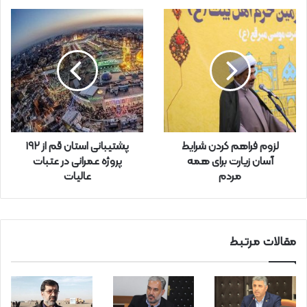
ی
ل
خ
و
د
ر
ا
و
ا
ر
لزوم فراهم کردن شرایط
پشتیبانی استان قم از ۱۹۲
د
آسان زیارت برای همه
پروژه عمرانی در عتبات
ک
مردم
عالیات
ن
ی
د
مقالات مرتبط