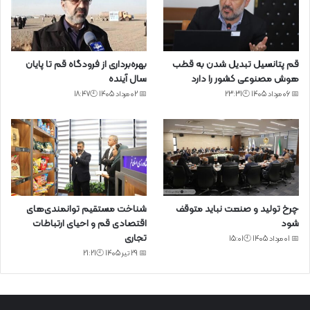
قم پتانسیل تبدیل شدن به قطب
بهره‌برداری از فرودگاه قم تا پایان
هوش مصنوعی کشور را دارد
سال آینده
📅 06 مرداد 1405 🕙23:31
📅 02 مرداد 1405 🕙18:47
چرخ تولید و صنعت نباید متوقف
شناخت مستقیم توانمندی‌های
شود
اقتصادی قم و احیای ارتباطات
تجاری
📅 01 مرداد 1405 🕙15:01
📅 29 تیر 1405 🕙21:21