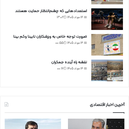
استعدادهایی که چشم‌انتظار حمایت هستند
📅 14 مرداد 1405 🕙13:02
ضرورت توجه خاص به ورزشکاران نابینا وکم بینا
📅 14 مرداد 1405 🕙00:55
نقشه راه آینده جمکران
📅 14 مرداد 1405 🕙00:16
آخرین اخبار اقتصادی