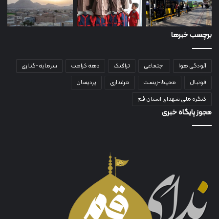
برچسب خبرها
آلودگی هوا
اجتماعی
ترافیک
دهه کرامت
سرمایه-گذاری
فوتبال
محیط-زیست
مرغداری
پردیسان
کنگره ملی شهدای استان قم
مجوز پایگاه خبری