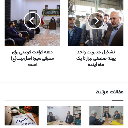
خ
و
د
ر
ا
و
ا
ر
تشکیل مدیریت واحد
دهه کرامت فرصتی برای
د
پهنه صنعتی نیزار تا یک
معرفی سیره اهل‌بیت(ع)
ک
ماه آینده
است
ن
ی
د
مقالات مرتبط