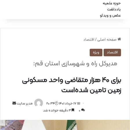
حوزه علمیه
یادداشت
عکس و ویدئو
صفحه اصلی
/
اقتصاد
اقتصاد
ویژه
مدیرکل راه و شهرسازی استان قم:
برای ۴۰ هزار متقاضی واحد مسکونی
زمین تامین شده‌است
📅 17 خرداد 1401 🕙20:34
ا
مدیر سایت
0
3 دقیقه خوانده شد
ر
س
ا