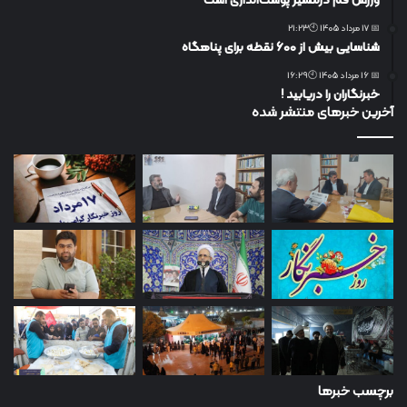
ورزش قم درمسیر پوست‌اندازی است
📅 17 مرداد 1405 🕙21:23
شناسایی بیش از ۶۰۰ نقطه برای پناهگاه
📅 16 مرداد 1405 🕙16:29
خبرنگاران را دریابید !
آخرین خبرهای منتشر شده
برچسب خبرها