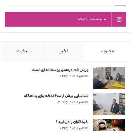
0
اینستاگرام ندای قم
محبوب
اخیر
نظرات
ورزش قم درمسیر پوست‌اندازی است
📅 17 مرداد 1405 🕙21:31
شناسایی بیش از ۶۰۰ نقطه برای پناهگاه
📅 17 مرداد 1405 🕙21:23
خبرنگاران را دریابید !
📅 16 مرداد 1405 🕙16:29