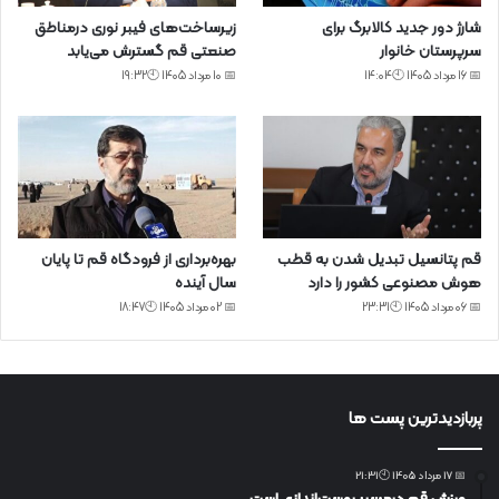
شارژ دور جدید کالابرگ برای
زیرساخت‌های فیبر نوری درمناطق
سرپرستان خانوار
صنعتی قم گسترش می‌یابد
📅 16 مرداد 1405 🕙14:04
📅 10 مرداد 1405 🕙19:32
قم پتانسیل تبدیل شدن به قطب
بهره‌برداری از فرودگاه قم تا پایان
هوش مصنوعی کشور را دارد
سال آینده
📅 06 مرداد 1405 🕙23:31
📅 02 مرداد 1405 🕙18:47
پربازدیدترین پست ها
📅 17 مرداد 1405 🕙21:31