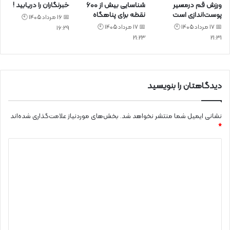
ورزش قم درمسیر
شناسایی بیش از ۶۰۰
خبرنگاران را دریابید !
پوست‌اندازی است
نقطه برای پناهگاه
📅 16 مرداد 1405 🕙
📅 17 مرداد 1405 🕙
📅 17 مرداد 1405 🕙
16:29
21:23
21:31
دیدگاهتان را بنویسید
نشانی ایمیل شما منتشر نخواهد شد.
بخش‌های موردنیاز علامت‌گذاری شده‌اند
*
د
ی
د
گ
ا
ه