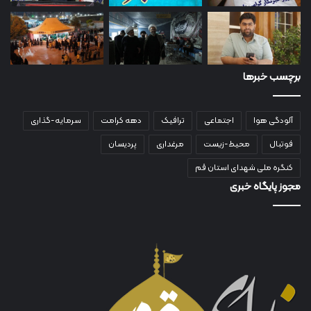
برچسب خبرها
آلودگی هوا
اجتماعی
ترافیک
دهه کرامت
سرمایه-گذاری
فوتبال
محیط-زیست
مرغداری
پردیسان
کنگره ملی شهدای استان قم
مجوز پایگاه خبری