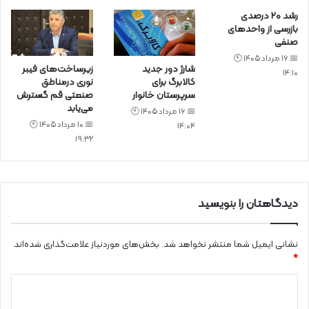
رشد ۲۰ درصدی
بازرسی‌ از واحد‌های
صنفی
📅 16 مرداد 1405 🕙
شارژ دور جدید
زیرساخت‌های فیبر
14:10
کالابرگ برای
نوری درمناطق
سرپرستان خانوار
صنعتی قم گسترش
می‌یابد
📅 16 مرداد 1405 🕙
📅 10 مرداد 1405 🕙
14:04
19:32
دیدگاهتان را بنویسید
نشانی ایمیل شما منتشر نخواهد شد.
بخش‌های موردنیاز علامت‌گذاری شده‌اند
*
د
ی