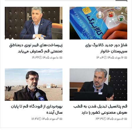
شارژ دور جدید کالابرگ برای
زیرساخت‌های فیبر نوری درمناطق
سرپرستان خانوار
صنعتی قم گسترش می‌یابد
📅 16 مرداد 1405 🕙14:04
📅 10 مرداد 1405 🕙19:32
قم پتانسیل تبدیل شدن به قطب
بهره‌برداری از فرودگاه قم تا پایان
هوش مصنوعی کشور را دارد
سال آینده
📅 06 مرداد 1405 🕙23:31
📅 02 مرداد 1405 🕙18:47