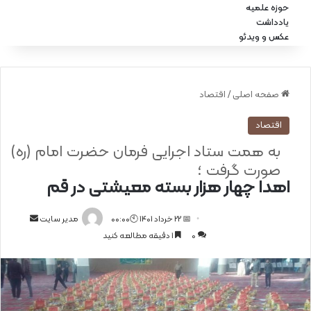
حوزه علمیه
یادداشت
عکس و ویدئو
صفحه اصلی
/
اقتصاد
اقتصاد
به همت ستاد اجرایی فرمان حضرت امام (ره)
صورت گرفت ؛
اهدا چهار هزار بسته معیشتی در قم
📅 22 خرداد 1401 🕙00:00
ا
مدیر سایت
0
1 دقیقه مطالعه کنید
ر
س
ا
ل
ا