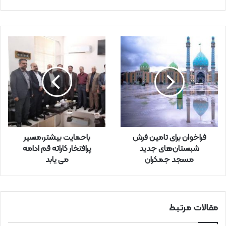
ا
ی
م
ی
ل
خ
و
د
ر
ا
و
ا
ر
فراخوان برای تامین فرش
باحمایت بیشتر،مسیر
د
شبستان‌های جدید
پرافتخار کاراته قم ادامه
ک
مسجد جمکران
می یابد
ن
ی
د
مقالات مرتبط