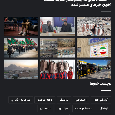
آخرین خبرهای منتشر شده
برچسب خبرها
آلودگی هوا
اجتماعی
ترافیک
دهه کرامت
سرمایه-گذاری
فوتبال
محیط-زیست
مرغداری
پردیسان