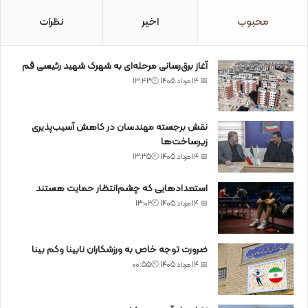
محبوب
اخیر
نظرات
آغاز برق‌رسانی مرحله‌ای به شهرک شهید رئیسی قم
📅 14 مرداد 1405 🕙13:43
نقش برجسته مهندسان در کاهش آسیب‌پذیری
زیرساخت‌ها
📅 14 مرداد 1405 🕙13:35
استعدادهایی که چشم‌انتظار حمایت هستند
📅 14 مرداد 1405 🕙13:02
ضرورت توجه خاص به ورزشکاران نابینا وکم بینا
📅 14 مرداد 1405 🕙00:55