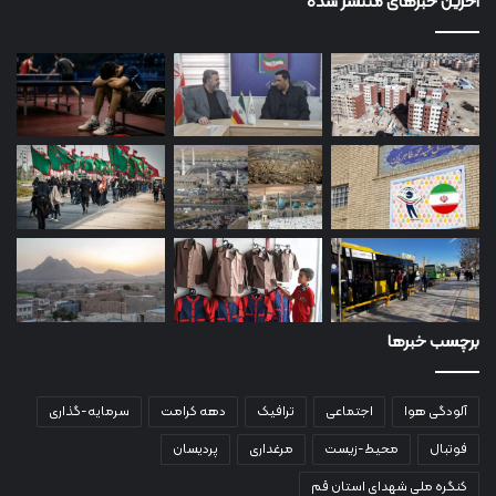
آخرین خبرهای منتشر شده
برچسب خبرها
آلودگی هوا
اجتماعی
ترافیک
دهه کرامت
سرمایه-گذاری
فوتبال
محیط-زیست
مرغداری
پردیسان
کنگره ملی شهدای استان قم