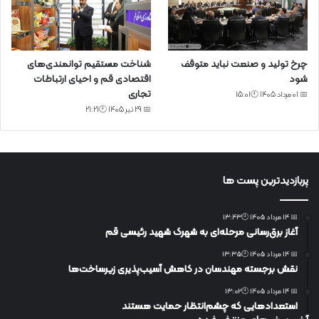
چرخ تولید و صنعت نباید متوقف
شناخت مستقیم توانمندی‌های
شود
اقتصادی قم و احیای ارتباطات
تجاری
📅 01 مرداد 1405 🕙15:01
📅 29 تیر 1405 🕙21:21
پربازدیدترین پست ها
📅 14 مرداد 1405 🕙13:43
آغاز برق‌رسانی مرحله‌ای به شهرک شهید رئیسی قم
📅 14 مرداد 1405 🕙13:35
نقش برجسته مهندسان در کاهش آسیب‌پذیری زیرساخت‌ها
📅 14 مرداد 1405 🕙13:02
استعدادهایی که چشم‌انتظار حمایت هستند