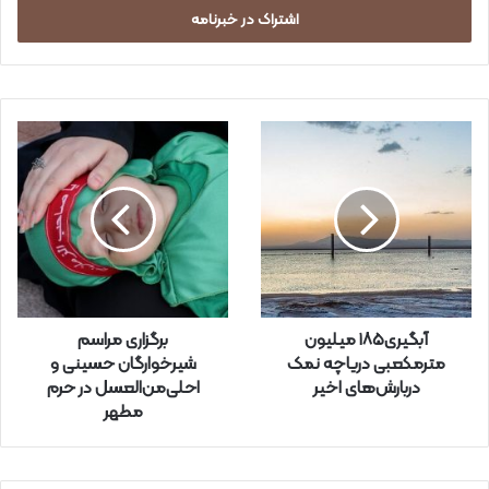
س
ا
ی
م
ی
ل
خ
و
د
ر
ا
و
ا
ر
آبگیری۱۸۵ میلیون
برگزاری مراسم
د
مترمکعبی دریاچه نمک
شیرخوارگان حسینی و
ک
دربارش‌های اخیر
احلی‌من‌العسل در حرم
ن
مطهر
ی
د