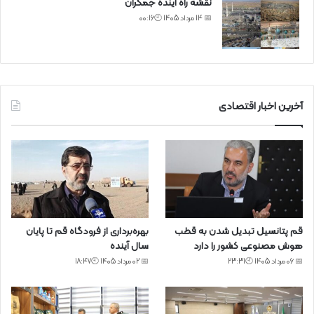
نقشه راه آینده جمکران
📅 14 مرداد 1405 🕙00:16
آخرین اخبار اقتصادی
قم پتانسیل تبدیل شدن به قطب
بهره‌برداری از فرودگاه قم تا پایان
هوش مصنوعی کشور را دارد
سال آینده
📅 06 مرداد 1405 🕙23:31
📅 02 مرداد 1405 🕙18:47