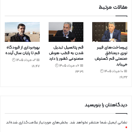
مقالات مرتبط
زیرساخت‌های فیبر
قم پتانسیل تبدیل
بهره‌برداری از فرودگاه
نوری درمناطق
شدن به قطب هوش
قم تا پایان سال آینده
صنعتی قم گسترش
مصنوعی کشور را دارد
📅 02 مرداد 1405 🕙
می‌یابد
📅 06 مرداد 1405 🕙
18:47
📅 10 مرداد 1405 🕙
23:31
19:32
دیدگاهتان را بنویسید
نشانی ایمیل شما منتشر نخواهد شد.
بخش‌های موردنیاز علامت‌گذاری شده‌اند
*