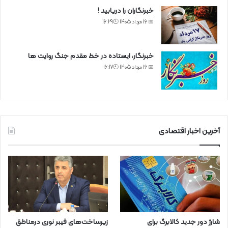
خبرنگاران را دریابید !
📅 16 مرداد 1405 🕙16:29
خبرنگار، ایستاده در خط مقدم جنگ روایت ها
📅 16 مرداد 1405 🕙16:17
آخرین اخبار اقتصادی
شارژ دور جدید کالابرگ برای
زیرساخت‌های فیبر نوری درمناطق