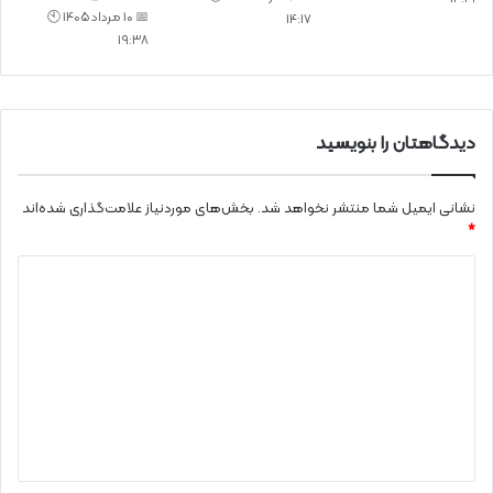
📅 10 مرداد 1405 🕙
14:17
19:38
دیدگاهتان را بنویسید
نشانی ایمیل شما منتشر نخواهد شد.
بخش‌های موردنیاز علامت‌گذاری شده‌اند
*
د
ی
د
گ
ا
ه
*