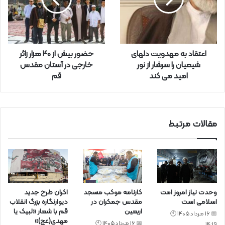
ر
ا
و
ا
ر
اعتقاد به مهدویت دلهای
حضور بیش از ۴۰ هزار زائر
د
شیعیان را سرشار از نور
خارجی در آستان مقدس
ک
امید می کند
قم
ن
ی
د
مقالات مرتبط
وحدت نیاز امروز امت
کارنامه موکب مسجد
اکران طرح جدید
اسلامی است
مقدس جمکران در
دیوارنگاره بزرگ انقلاب
اربعین
قم با شعار «لبیک یا
📅 16 مرداد 1405 🕙
مهدی(عج)»
📅 16 مرداد 1405 🕙
14:19