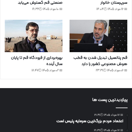
سرپرستان خانوار
صنعتی قم گسترش می‌یابد
📅 16 مرداد 1405 🕙14:04
📅 10 مرداد 1405 🕙19:32
قم پتانسیل تبدیل شدن به قطب
بهره‌برداری از فرودگاه قم تا پایان
هوش مصنوعی کشور را دارد
سال آینده
📅 06 مرداد 1405 🕙23:31
📅 02 مرداد 1405 🕙18:47
پربازدیدترین پست ها
📅 17 مرداد 1405 🕙21:41
اعتماد مردم بزرگ‌ترین سرمایه پلیس است
📅 17 مرداد 1405 🕙21:31