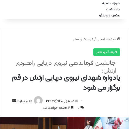
حوزه علمیه
یادداشت
عکس و ویدئو
صفحه اصلی
/
فرهنگ و هنر
فرهنگ و هنر
جانشین فرماندهی نیروی دریایی راهبردی
ارتش:
یادواره شهدای نیروی دریایی ارتش در قم
برگزار می شود
📅 08 مهر 1401 🕙19:43
ا
مدیر سایت
0
4 دقیقه خوانده شد
ر
س
ا
ل