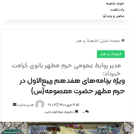
حوزه علمیه
یادداشت
عکس و ویدئو
صفحه اصلی
/
فرهنگ و هنر
فرهنگ و هنر
مدیر روابط عمومی حرم مطهر بانوی کرامت
خبرداد:
ویژه برنامه‌های هفدهم ربیع‌الاول در
حرم مطهر حضرت معصومه(س)
📅 21 مهر 1401 🕙19:07
ا
مدیر سایت
0
1 دقیقه مطالعه کنید
ر
س
ا
ل