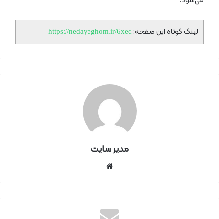
می‌شود.
لینک کوتاه این صفحه:
https://nedayeghom.ir/6xed
مدیر سایت
سای
ت
اینتر
نتی