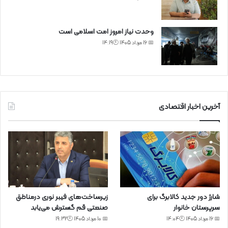
وحدت نیاز امروز امت اسلامی است
📅 16 مرداد 1405 🕙14:19
آخرین اخبار اقتصادی
شارژ دور جدید کالابرگ برای
زیرساخت‌های فیبر نوری درمناطق
سرپرستان خانوار
صنعتی قم گسترش می‌یابد
📅 16 مرداد 1405 🕙14:04
📅 10 مرداد 1405 🕙19:32