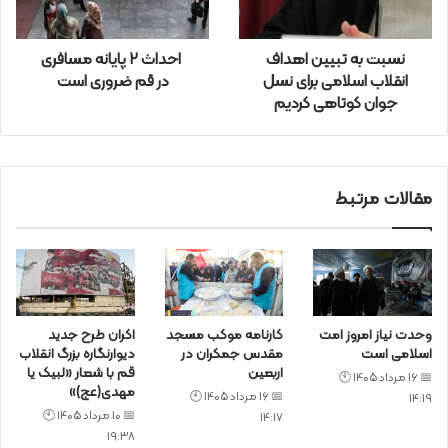
ا
ر
نسبت به تبیین اهداف
احداث ۲ پایانه مسافری
د
انقلاب اسلامی برای نسل
در قم ضروری است
ک
جوان کوتاهی کردیم
ن
ی
د
مقالات مرتبط
وحدت نیاز امروز امت
کارنامه موکب مسجد
اکران طرح جدید
اسلامی است
مقدس جمکران در
دیوارنگاره بزرگ انقلاب
اربعین
قم با شعار «لبیک یا
📅 16 مرداد 1405 🕙
مهدی(عج)»
📅 16 مرداد 1405 🕙
14:19
📅 10 مرداد 1405 🕙
14:17
19:38