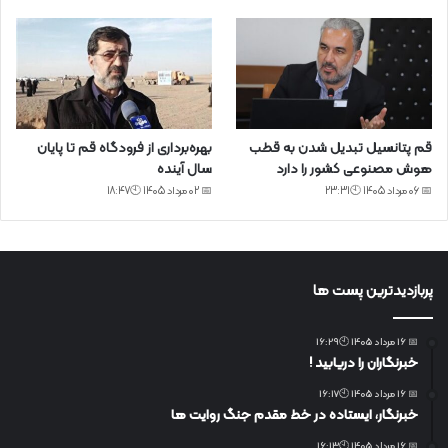
قم پتانسیل تبدیل شدن به قطب
بهره‌برداری از فرودگاه قم تا پایان
هوش مصنوعی کشور را دارد
سال آینده
📅 06 مرداد 1405 🕙23:31
📅 02 مرداد 1405 🕙18:47
پربازدیدترین پست ها
📅 16 مرداد 1405 🕙16:29
خبرنگاران را دریابید !
📅 16 مرداد 1405 🕙16:17
خبرنگار، ایستاده در خط مقدم جنگ روایت ها
📅 16 مرداد 1405 🕙16:13