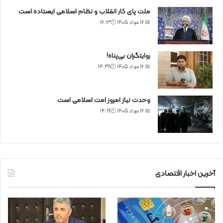
ملت پای کار انقلاب و نظام اسلامی ایستاده است
📅 16 مرداد 1405 🕙16:13
روایتگران بی‌پناه!
📅 16 مرداد 1405 🕙14:38
وحدت نیاز امروز امت اسلامی است
📅 16 مرداد 1405 🕙14:19
آخرین اخبار اقتصادی