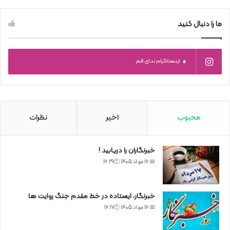
ما را دنبال کنید
0
اینستاگرام ندای قم
محبوب
اخیر
نظرات
خبرنگاران را دریابید !
📅 16 مرداد 1405 🕙16:29
خبرنگار، ایستاده در خط مقدم جنگ روایت ها
📅 16 مرداد 1405 🕙16:17