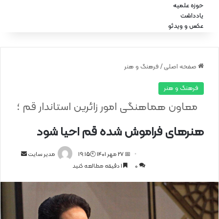
حوزه علمیه
یادداشت
عکس و ویدئو
صفحه اصلی
/
فرهنگ و هنر
فرهنگ و هنر
معاون هماهنگی امور زائرین استاندار قم ؛
هنرهای فراموش شده قم احیا شود
📅 27 مهر 1401 🕙19:15
ا
مدیر سایت
0
1 دقیقه مطالعه کنید
ر
س
ا
ل
ا