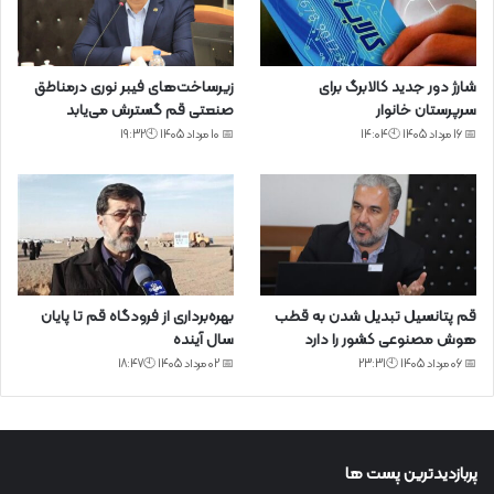
شارژ دور جدید کالابرگ برای
زیرساخت‌های فیبر نوری درمناطق
سرپرستان خانوار
صنعتی قم گسترش می‌یابد
📅 16 مرداد 1405 🕙14:04
📅 10 مرداد 1405 🕙19:32
قم پتانسیل تبدیل شدن به قطب
بهره‌برداری از فرودگاه قم تا پایان
هوش مصنوعی کشور را دارد
سال آینده
📅 06 مرداد 1405 🕙23:31
📅 02 مرداد 1405 🕙18:47
پربازدیدترین پست ها