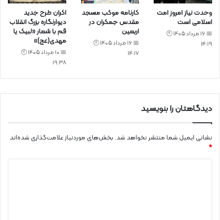
وحدت نیاز امروز امت
کارنامه موکب مسجد
اکران طرح جدید
اسلامی است
مقدس جمکران در
دیوارنگاره بزرگ انقلاب
اربعین
قم با شعار «لبیک یا
📅 16 مرداد 1405 🕙
مهدی(عج)»
📅 16 مرداد 1405 🕙
14:19
📅 10 مرداد 1405 🕙
14:17
19:38
دیدگاهتان را بنویسید
نشانی ایمیل شما منتشر نخواهد شد.
بخش‌های موردنیاز علامت‌گذاری شده‌اند
*
د
ی
د
گ