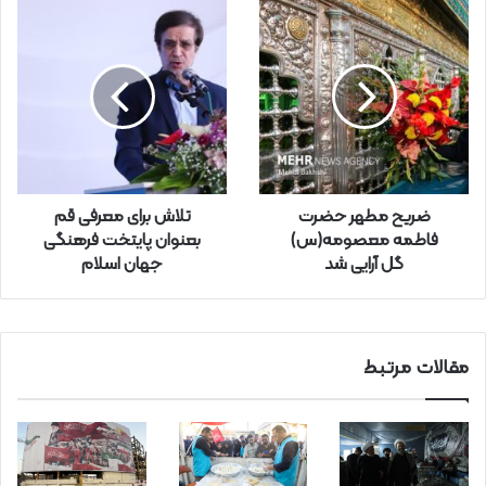
ل
خ
و
د
ر
ا
و
ا
ر
ضریح مطهر حضرت
تلاش برای معرفی قم
د
فاطمه معصومه(س)
بعنوان پایتخت فرهنگی
ک
گل آرایی شد
جهان اسلام
ن
ی
د
مقالات مرتبط