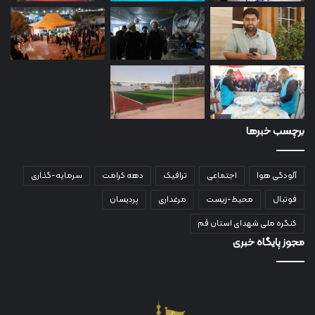
برچسب خبرها
آلودگی هوا
اجتماعی
ترافیک
دهه کرامت
سرمایه-گذاری
فوتبال
محیط-زیست
مرغداری
پردیسان
کنگره ملی شهدای استان قم
مجوز پایگاه خبری