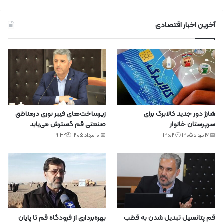
آخرین اخبار اقتصادی
شارژ دور جدید کالابرگ برای
زیرساخت‌های فیبر نوری درمناطق
سرپرستان خانوار
صنعتی قم گسترش می‌یابد
📅 16 مرداد 1405 🕙14:04
📅 10 مرداد 1405 🕙19:32
قم پتانسیل تبدیل شدن به قطب
بهره‌برداری از فرودگاه قم تا پایان