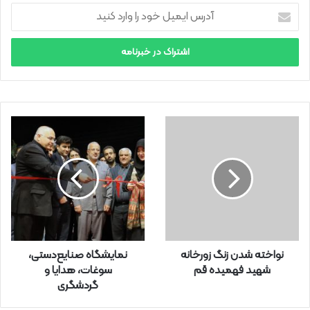
آ
د
ر
س
ا
ی
م
ی
ل
خ
و
د
ر
ا
و
ا
ر
نواخته شدن زنگ زورخانه
نمایشگاه صنایع‌دستی،
د
شهید فهمیده قم
سوغات، هدایا و
ک
گردشگری
ن
ی