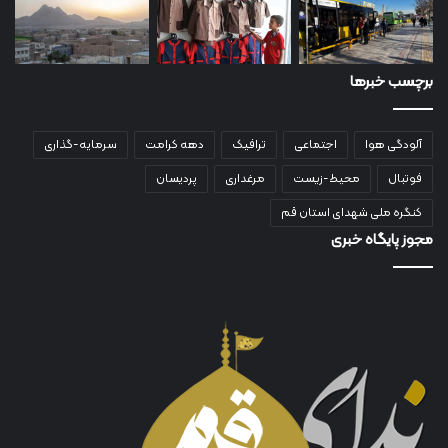
برچسب خبرها
آلودگی هوا
اجتماعی
ترافیک
دهه کرامت
سرمایه-گذاری
فوتبال
محیط-زیست
مرغداری
پردیسان
کنگره ملی شهدای استان قم
مجوز پایگاه خبری