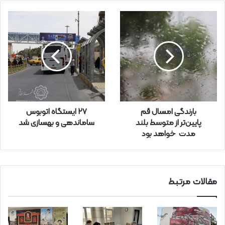
ی
ل
خ
و
د
ر
ا
و
ا
ر
بارندگی امسال قم
۲۷ ایستگاه اتوبوس
د
پایین‌تر از متوسط بلند
ساماندهی و بهسازی شد
ک
مدت خواهد بود
ن
ی
د
مقالات مرتبط