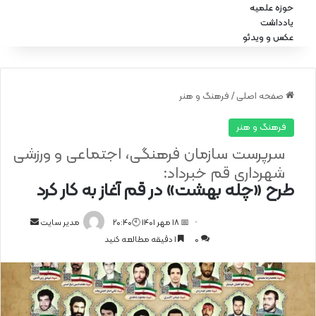
حوزه علمیه
یادداشت
عکس و ویدئو
صفحه اصلی
/
فرهنگ و هنر
فرهنگ و هنر
سرپرست سازمان فرهنگی، اجتماعی و ورزشی
شهرداری قم خبرداد:
طرح «چله بهشت» در قم آغاز به کار کرد
📅 18 مهر 1401 🕙20:40
ا
مدیر سایت
0
1 دقیقه مطالعه کنید
ر
س
ا
ل
ا