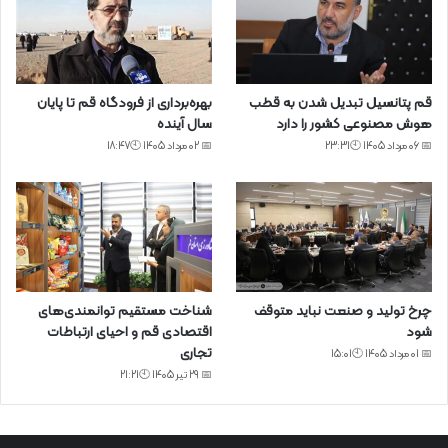
قم پتانسیل تبدیل شدن به قطب
بهره‌برداری از فرودگاه قم تا پایان
هوش مصنوعی کشور را دارد
سال آینده
📅 06 مرداد 1405 🕙23:31
📅 02 مرداد 1405 🕙18:47
چرخ تولید و صنعت نباید متوقف
شناخت مستقیم توانمندی‌های
شود
اقتصادی قم و احیای ارتباطات
تجاری
📅 01 مرداد 1405 🕙15:01
📅 29 تیر 1405 🕙21:21