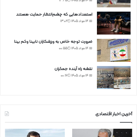
📅 14 مرداد 1405 🕙13:35
استعدادهایی که چشم‌انتظار حمایت هستند
📅 14 مرداد 1405 🕙13:02
ضرورت توجه خاص به ورزشکاران نابینا وکم بینا
📅 14 مرداد 1405 🕙00:55
نقشه راه آینده جمکران
📅 14 مرداد 1405 🕙00:16
آخرین اخبار اقتصادی