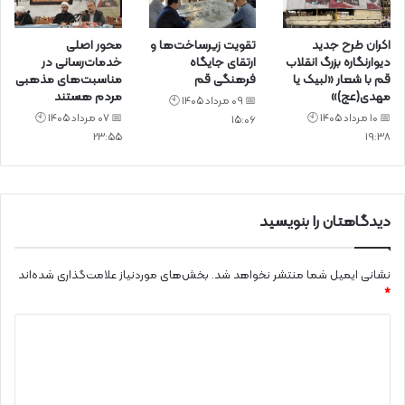
اکران طرح جدید
تقویت زیرساخت‌ها و
محور اصلی
دیوارنگاره بزرگ انقلاب
ارتقای جایگاه
خدمات‌رسانی در
قم با شعار «لبیک یا
فرهنگی قم
مناسبت‌های مذهبی
مهدی(عج)»
مردم هستند
📅 09 مرداد 1405 🕙
📅 10 مرداد 1405 🕙
📅 07 مرداد 1405 🕙
15:06
23:55
19:38
دیدگاهتان را بنویسید
نشانی ایمیل شما منتشر نخواهد شد.
بخش‌های موردنیاز علامت‌گذاری شده‌اند
*
د
ی
د