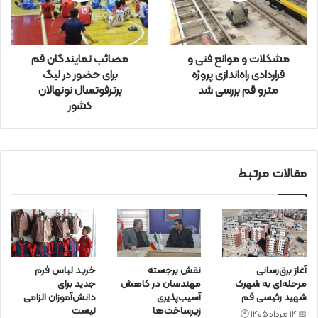
ا
و
ا
ر
مشکلات و موانع فنی و
مصائب نمایندگان قم
د
قراردادی راه‌اندازی پروژه
برای حضور در لیگ
ک
مترو قم بررسی شد
برترفوتسال نونهالان
ن
کشور
ی
د
مقالات مرتبط
آغاز برق‌رسانی
نقش برجسته
خرید لباس فرم
مرحله‌ای به شهرک
مهندسان در کاهش
جدید برای
شهید رئیسی قم
آسیب‌پذیری
دانش‌آموزان الزامی
زیرساخت‌ها
نیست
📅 14 مرداد 1405 🕙