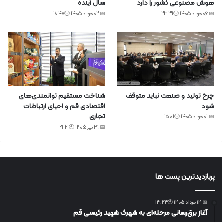
هوش مصنوعی کشور را دارد
سال آینده
📅 06 مرداد 1405 🕙23:31
📅 02 مرداد 1405 🕙18:47
چرخ تولید و صنعت نباید متوقف
شناخت مستقیم توانمندی‌های
شود
اقتصادی قم و احیای ارتباطات
تجاری
📅 01 مرداد 1405 🕙15:01
📅 29 تیر 1405 🕙21:21
پربازدیدترین پست ها
📅 14 مرداد 1405 🕙13:43
آغاز برق‌رسانی مرحله‌ای به شهرک شهید رئیسی قم