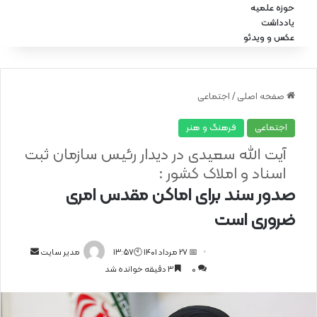
حوزه علمیه
یادداشت
عکس و ویدئو
صفحه اصلی
/
اجتماعی
اجتماعی
فرهنگ و هنر
آیت الله سعیدی در دیدار رئیس سازمان ثبت
اسناد و املاک کشور :
صدور سند برای اماکن مقدس امری
ضروری است
📅 27 مرداد 1401 🕙13:57
ا
مدیر سایت
0
3 دقیقه خوانده شد
ر
س
ا