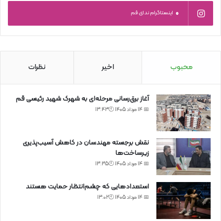
0
اینستاگرام ندای قم
محبوب
اخیر
نظرات
آغاز برق‌رسانی مرحله‌ای به شهرک شهید رئیسی قم
📅 14 مرداد 1405 🕙13:43
نقش برجسته مهندسان در کاهش آسیب‌پذیری
زیرساخت‌ها
📅 14 مرداد 1405 🕙13:35
استعدادهایی که چشم‌انتظار حمایت هستند
📅 14 مرداد 1405 🕙13:02