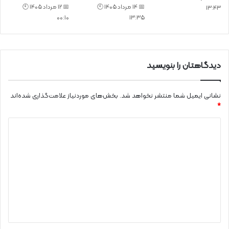
📅 14 مرداد 1405 🕙
📅 12 مرداد 1405 🕙
13:43
00:10
13:35
دیدگاهتان را بنویسید
نشانی ایمیل شما منتشر نخواهد شد.
بخش‌های موردنیاز علامت‌گذاری شده‌اند
*
د
ی
د
گ
ا
ه
*