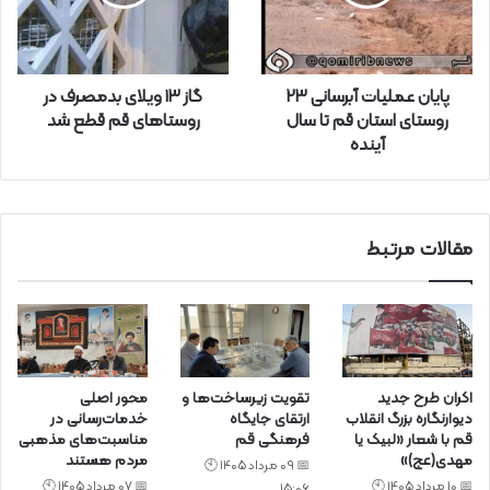
ا
و
ا
ر
پایان عملیات آبرسانی ۲۳
گاز ۱۳ ویلای بدمصرف در
د
روستای استان قم تا سال
روستاهای قم قطع شد
ک
آینده
ن
ی
د
مقالات مرتبط
اکران طرح جدید
تقویت زیرساخت‌ها و
محور اصلی
دیوارنگاره بزرگ انقلاب
ارتقای جایگاه
خدمات‌رسانی در
قم با شعار «لبیک یا
فرهنگی قم
مناسبت‌های مذهبی
مهدی(عج)»
مردم هستند
📅 09 مرداد 1405 🕙
📅 10 مرداد 1405 🕙
📅 07 مرداد 1405 🕙
15:06