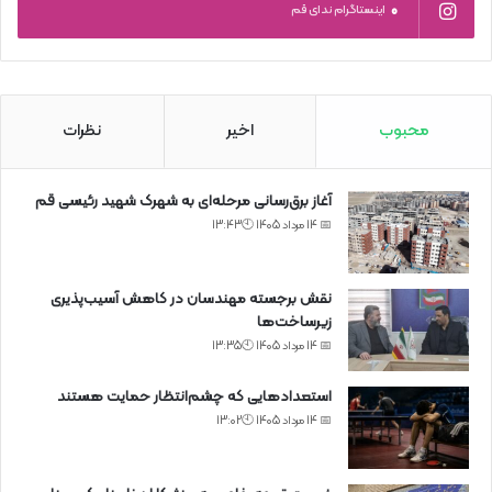
0
اینستاگرام ندای قم
محبوب
اخیر
نظرات
آغاز برق‌رسانی مرحله‌ای به شهرک شهید رئیسی قم
📅 14 مرداد 1405 🕙13:43
نقش برجسته مهندسان در کاهش آسیب‌پذیری
زیرساخت‌ها
📅 14 مرداد 1405 🕙13:35
استعدادهایی که چشم‌انتظار حمایت هستند
📅 14 مرداد 1405 🕙13:02