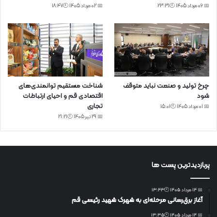
📅 06 مرداد 1405 🕙23:31
📅 02 مرداد 1405 🕙18:47
چرخ تولید و صنعت نباید متوقف
شناخت مستقیم توانمندی‌های
شود
اقتصادی قم و احیای ارتباطات
تجاری
📅 01 مرداد 1405 🕙15:01
📅 29 تیر 1405 🕙21:21
پربازدیدترین پست ها
📅 14 مرداد 1405 🕙13:43
آغاز برق‌رسانی مرحله‌ای به شهرک شهید رئیسی قم
📅 14 مرداد 1405 🕙13:35