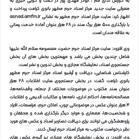
به گزارش ندای قم ، ابوذر مهدی پور در گفت و گویی خبری به
معرفی سایت جدید مرکز اسناد حرم مطهر بانوی کرامت پرداخت و
اظهار کرد: سایت مرکز اسناد حرم مطهر به نشانی
asnad.amfm.ir
با بارگذاری
۵۰۰
هزار برگ سند در
۲۸
هزار عنوان آماده خدمت رسانی
به علاقه مندان است
.
وی افزود: سایت مرکز اسناد حرم حضرت معصومه سلام الله علیها
شامل چندین بخش می باشد و مهمترین بخش های آن بخش
جستجوی اسناد، نمایشگاه مجازی و بخش تدوین و نشر است
.
کارشناس شناسایی، دریافت و آرشیو اسناد مرکز اسناد حرم مطهر
بانوی کرامت گفت: در بخش جستجوی سایت اطلاعات
۲۸
هزار
عنوان سند مکتوب در موضوعات مختلف از جمله، وقف‌نامه‌ها،
مصالحه‌نامه‌ها، احکام اداری، نامه‌ها و مکاتبات قدیمی و اطلاعات
۴
هزار عنوان عکس در موضوعاتی چون، اماکن حرم، مراسمات، افراد
و شخصیت‌ها، معماری و موارد دیگر بارگذاری شده و محققان و
پژوهشگران می توانند برای دریافت تصاویر اسناد و عکس های مورد
نظر درخواست مکتوب به مرکز اسناد حرم ارسال کنند
.
وی افزود: در بخش نمایشگاه های مجازی نیز آلبوم عکس های