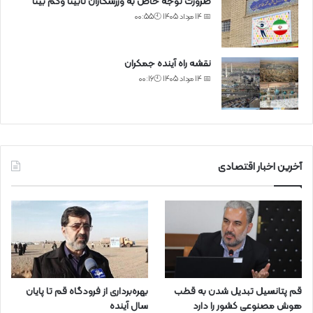
ضرورت توجه خاص به ورزشکاران نابینا وکم بینا
📅 14 مرداد 1405 🕙00:55
نقشه راه آینده جمکران
📅 14 مرداد 1405 🕙00:16
آخرین اخبار اقتصادی
قم پتانسیل تبدیل شدن به قطب
بهره‌برداری از فرودگاه قم تا پایان
هوش مصنوعی کشور را دارد
سال آینده