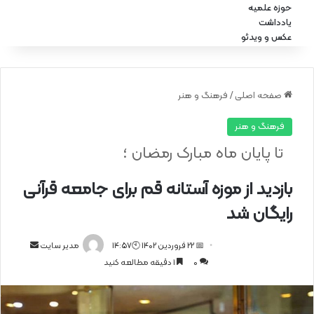
حوزه علمیه
یادداشت
عکس و ویدئو
صفحه اصلی
/
فرهنگ و هنر
فرهنگ و هنر
تا پایان ماه مبارک رمضان ؛
بازدید از موزه آستانه قم برای جامعه قرآنی
رایگان شد
📅 22 فروردین 1402 🕙14:57
ا
مدیر سایت
0
1 دقیقه مطالعه کنید
ر
س
ا
ل