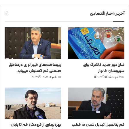
آخرین اخبار اقتصادی
شارژ دور جدید کالابرگ برای
زیرساخت‌های فیبر نوری درمناطق
سرپرستان خانوار
صنعتی قم گسترش می‌یابد
📅 16 مرداد 1405 🕙14:04
📅 10 مرداد 1405 🕙19:32
قم پتانسیل تبدیل شدن به قطب
بهره‌برداری از فرودگاه قم تا پایان