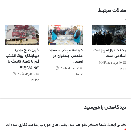
مقالات مرتبط
وحدت نیاز امروز امت
کارنامه موکب مسجد
اکران طرح جدید
اسلامی است
مقدس جمکران در
دیوارنگاره بزرگ انقلاب
اربعین
قم با شعار «لبیک یا
📅 16 مرداد 1405 🕙
مهدی(عج)»
📅 16 مرداد 1405 🕙
14:19
📅 10 مرداد 1405 🕙
14:17
19:38
دیدگاهتان را بنویسید
نشانی ایمیل شما منتشر نخواهد شد.
بخش‌های موردنیاز علامت‌گذاری شده‌اند