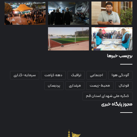
برچسب خبرها
آلودگی هوا
اجتماعی
ترافیک
دهه کرامت
سرمایه-گذاری
فوتبال
محیط-زیست
مرغداری
پردیسان
کنگره ملی شهدای استان قم
مجوز پایگاه خبری