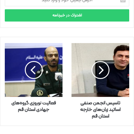
د
ر
س
ا
ی
م
ی
ل
خ
و
د
ر
ا
و
ا
ر
تاسیس انجمن صنفی
فعالیت نوروزی گروه‌های
د
اساتید زبان‌های خارجه
جهادی استان قم
ک
استان قم
ن
ی
د