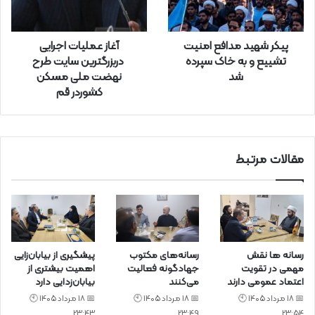
و
ا
ر
پیکر شهید مدافع امنیت
آغاز عملیات اجرایی
د
تشییع و به خاک سپرده
دربزرگترین سایت طرح
ک
شد
نهضت ملی مسکن
ن
کشوردر قم
ی
د
مقالات مرتبط
رسانه ها نقش
رسانه‌های مکتوب
پیشگیری از بیابان‌زایی
مهمی در تقویت
جهادگونه فعالیت
اهمیت بیشتری از
اعتماد عمومی دارند
می‌کنند
بیابان‌زدایی دارد
📅 18 مرداد 1405 🕙
📅 18 مرداد 1405 🕙
📅 18 مرداد 1405 🕙
23:43
23:49
23:54