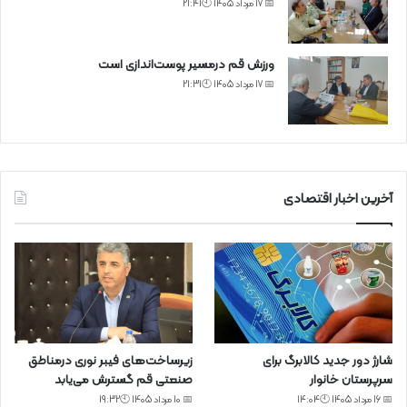
📅 17 مرداد 1405 🕙21:41
ورزش قم درمسیر پوست‌اندازی است
📅 17 مرداد 1405 🕙21:31
آخرین اخبار اقتصادی
شارژ دور جدید کالابرگ برای
زیرساخت‌های فیبر نوری درمناطق
سرپرستان خانوار
صنعتی قم گسترش می‌یابد
📅 16 مرداد 1405 🕙14:04
📅 10 مرداد 1405 🕙19:32