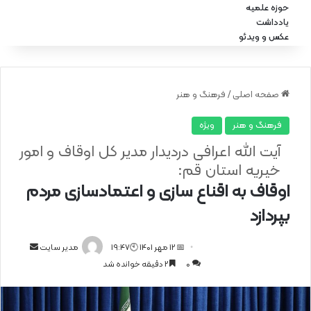
حوزه علمیه
یادداشت
عکس و ویدئو
صفحه اصلی
/
فرهنگ و هنر
فرهنگ و هنر
ویژه
آیت الله اعرافی دردیدار مدیر کل اوقاف و امور
خیریه استان قم:
اوقاف به اقناع سازی و اعتمادسازی مردم
بپردازد
📅 12 مهر 1401 🕙19:47
ا
مدیر سایت
0
2 دقیقه خوانده شد
ر
س
ا