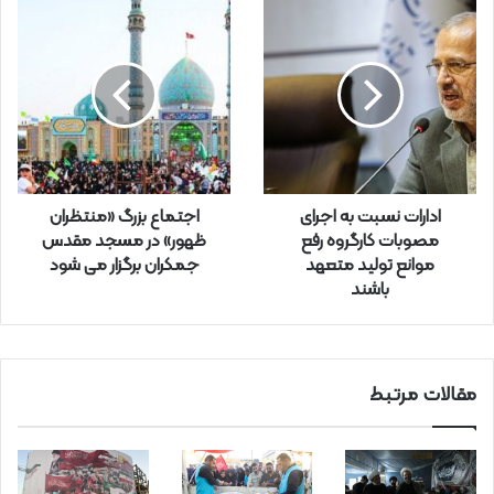
ل
خ
و
د
ر
ا
و
ا
ر
ادارات نسبت به اجرای
اجتماع بزرگ «منتظران
د
مصوبات کارگروه رفع
ظهور» در مسجد مقدس
ک
موانع تولید متعهد
جمکران برگزار می شود
ن
باشند
ی
د
مقالات مرتبط