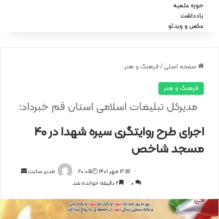
حوزه علمیه
یادداشت
عکس و ویدئو
صفحه اصلی
/
فرهنگ و هنر
فرهنگ و هنر
مدیرکل تبلیغات اسلامی استان قم خبرداد:
اجرای طرح روایتگری سیره شهدا در ۴۰
مسجد شاخص
📅 12 مهر 1401 🕙20:05
ا
مدیر سایت
0
2 دقیقه خوانده شد
ر
س
ا
ل