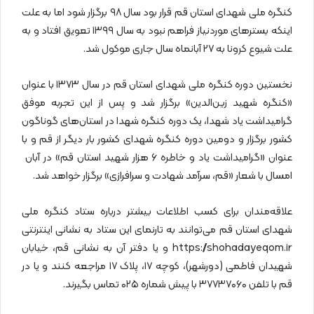
کنگره ملی شهدای استان قم قرار بود سال ۹۸ برگزار شود اما به علت
اینکه بسترهای موردنیاز فراهم نبود به سال ۱۳۹۹ تعویق افتاد و به
علت شیوع کرونا به ۲۷ آبانماه سال جاری موکول شد.
نخستین دوره کنگره ملی شهدای استان قم در سال ۱۳۷۳ با عنوان
«کنگره شهید زین‌الدین» برگزار شد و پس از این تجربه موفق
گرامیداشت یاد شهدا، یک دوره کنگره شهدا در استان‌های گوناگون
کشور برگزار و دومین دوره کنگره شهدای کشور بار دیگر از قم و با
عنوان «گرامیداشت یاد و خاطره ۶ هزار شهید استان قم» در آبان
امسال با شعار «قم، سرآمد شهادت و سرافرازی» برگزار خواهد شد.
علاقه‌مندان برای کسب اطلاعات بیشتر درباره ستاد کنگره ملی
شهدای استان قم می‌توانند به تارنمای این ستاد به نشانی اینترنتی
https://shohadayeqom.ir و یا دفتر آن به نشانی قم، خیابان
شهیدان فاطمی (دورشهر)، کوچه ۱۷، پلاک ۱۷ مراجعه کنند و یا در
قم با تلفن ۳۷۷۳۷۰۶۰ با پیش شماره ۰۲۵ تماس بگیرند.