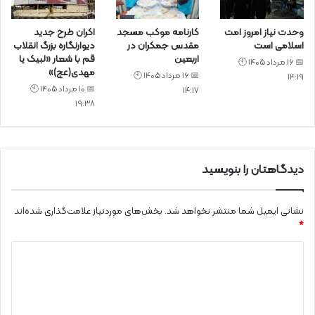
وحدت نیاز امروز امت
کارنامه موکب مسجد
اکران طرح جدید
اسلامی است
مقدس جمکران در
دیوارنگاره بزرگ انقلاب
اربعین
قم با شعار «لبیک یا
📅 16 مرداد 1405 🕙
مهدی(عج)»
📅 16 مرداد 1405 🕙
14:19
📅 10 مرداد 1405 🕙
14:17
19:38
دیدگاهتان را بنویسید
نشانی ایمیل شما منتشر نخواهد شد.
بخش‌های موردنیاز علامت‌گذاری شده‌اند
*
د
ی
د