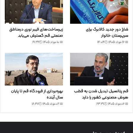
شارژ دور جدید کالابرگ برای
زیرساخت‌های فیبر نوری درمناطق
سرپرستان خانوار
صنعتی قم گسترش می‌یابد
📅 16 مرداد 1405 🕙14:04
📅 10 مرداد 1405 🕙19:32
قم پتانسیل تبدیل شدن به قطب
بهره‌برداری از فرودگاه قم تا پایان
هوش مصنوعی کشور را دارد
سال آینده
📅 06 مرداد 1405 🕙23:31
📅 02 مرداد 1405 🕙18:47