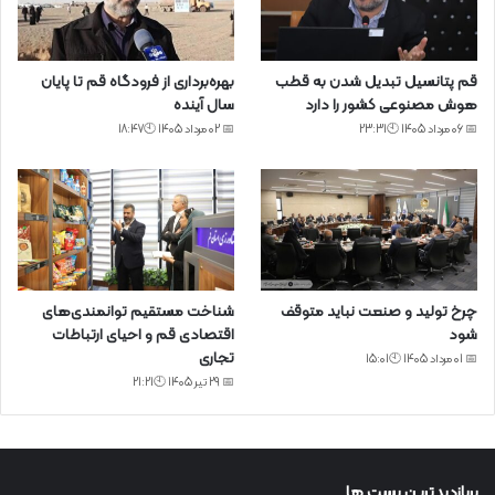
قم پتانسیل تبدیل شدن به قطب
بهره‌برداری از فرودگاه قم تا پایان
هوش مصنوعی کشور را دارد
سال آینده
📅 06 مرداد 1405 🕙23:31
📅 02 مرداد 1405 🕙18:47
چرخ تولید و صنعت نباید متوقف
شناخت مستقیم توانمندی‌های
شود
اقتصادی قم و احیای ارتباطات
تجاری
📅 01 مرداد 1405 🕙15:01
📅 29 تیر 1405 🕙21:21
پربازدیدترین پست ها