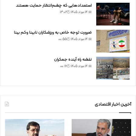
استعدادهایی که چشم‌انتظار حمایت هستند
📅 14 مرداد 1405 🕙13:02
ضرورت توجه خاص به ورزشکاران نابینا وکم بینا
📅 14 مرداد 1405 🕙00:55
نقشه راه آینده جمکران
📅 14 مرداد 1405 🕙00:16
آخرین اخبار اقتصادی