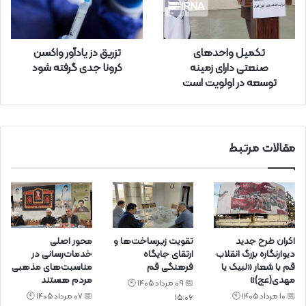
و
ا
ر
تکمیل واحدهای
تزریق دز یادآور واکسن
د
صنعتی دارای زمینه
کرونا جدی گرفته شود
ک
توسعه در اولویت است
ن
ی
د
مقالات مرتبط
اکران طرح جدید
تقویت زیرساخت‌ها و
محور اصلی
دیوارنگاره بزرگ انقلاب
ارتقای جایگاه
خدمات‌رسانی در
قم با شعار «لبیک یا
فرهنگی قم
مناسبت‌های مذهبی
مهدی(عج)»
مردم هستند
📅 09 مرداد 1405 🕙
📅 10 مرداد 1405 🕙
📅 07 مرداد 1405 🕙
15:06