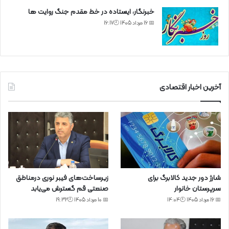
خبرنگار، ایستاده در خط مقدم جنگ روایت ها
📅 16 مرداد 1405 🕙16:17
آخرین اخبار اقتصادی
شارژ دور جدید کالابرگ برای
زیرساخت‌های فیبر نوری درمناطق
سرپرستان خانوار
صنعتی قم گسترش می‌یابد
📅 16 مرداد 1405 🕙14:04
📅 10 مرداد 1405 🕙19:32