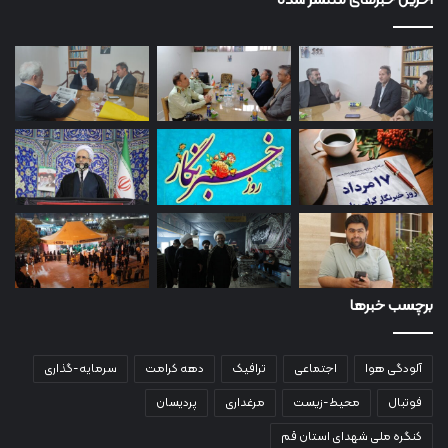
آخرین خبرهای منتشر شده
برچسب خبرها
آلودگی هوا
اجتماعی
ترافیک
دهه کرامت
سرمایه-گذاری
فوتبال
محیط-زیست
مرغداری
پردیسان
کنگره ملی شهدای استان قم