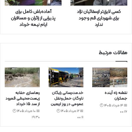
ا
ر
کسی لایق‌تر ازسقائیان نژاد
آماده‌باش کامل برای
د
برای شهرداری قم وجود
پذیرایی از زائران و مسافران
ک
ندارد
ایام نیمه خرداد
ن
ی
د
مقالات مرتبط
نقشه راه آینده
خدمت‌رسانی رایگان
رهاسازی حقابه
جمکران
ناوگان حمل‌ونقل
زیست‌محیطی قمرود
عمومی در روز اربعین
از سد ۱۵ خرداد
📅 14 مرداد 1405 🕙
📅 12 مرداد 1405 🕙
📅 10 مرداد 1405 🕙
00:16
19:30
00:11