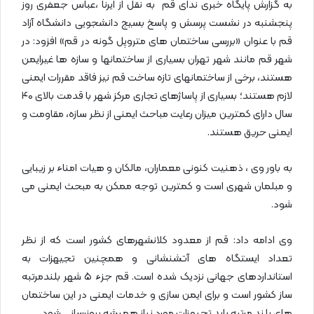
به گزارش پایگاه خبری ندای قم به نقل از ایرنا ،عباس جعفری روز
پنجشنبه در نشست پرسش و پاسخ بسیج دانشجویی دانشگاه آزاد
قم با عنوان «بررسی ساختمان های متروپل گونه در قم» افزود: در
شهر قم مانند شهر تهران بسیاری از ساختمانها و سازه ها غیرایمن
هستند، برخی از ساختمانهای تازه ساخت قم نیز فاقد مقررات ایمنی
لازم هستند؛ بسیاری از پاساژهای تجاری مرکز شهر با قدمت بالای ۴۰
سال دارای کمترین میزان رعایت مباحث ایمنی از نظر سازه، مقاومت و
ایمنی حریق هستند.
به باور وی ، ذهنیت کنونی معماران، مالکان و هیات امناء بر زیبایی
و مبلمان شهری است و کمترین توجه ممکن به مبحث ایمنی می
شود.
وی ادامه داد: قم از معدود کلانشهرهای کشور است که از نظر
تعداد ایستگاه های آتشنشانی و همچنین تجیهزات به
استانداردهای جهانی نزدیک شده است. قم جزء ۵ شهر بلندمرتبه
ساز کشور است و برای ایمن سازی و خدمات ایمنی در این ساختمان
های بلند مرتبه باید تجیهزات مورد نیاز همیشه بروزرسانی شود.