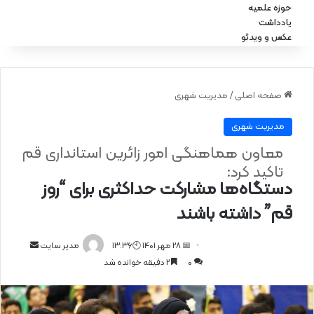
حوزه علمیه
یادداشت
عکس و ویدئو
صفحه اصلی
/
مدیریت شهری
مدیریت شهری
معاون هماهنگی امور زائرین استانداری قم
تاکید کرد:
دستگاه‌ها مشارکت حداکثری برای “روز
قم” داشته باشند
📅 28 مهر 1401 🕙13:36
ا
مدیر سایت
0
2 دقیقه خوانده شد
ر
س
ا
ل