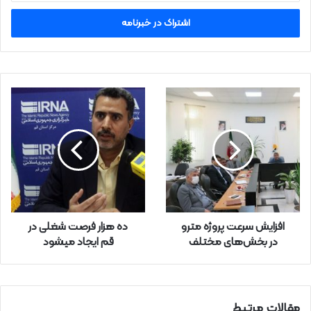
ر
س
ا
ی
م
ی
ل
خ
و
د
ر
ا
و
ا
ر
افزایش سرعت پروژه مترو
ده هزار فرصت شغلی در
د
در بخش‌های مختلف
قم ایجاد میشود
ک
ن
ی
د
مقالات مرتبط