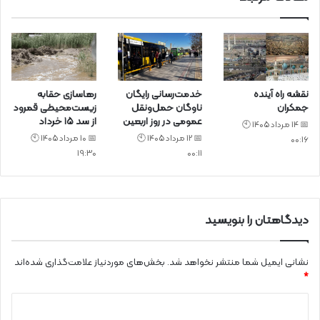
نقشه راه آینده
خدمت‌رسانی رایگان
رهاسازی حقابه
جمکران
ناوگان حمل‌ونقل
زیست‌محیطی قمرود
عمومی در روز اربعین
از سد ۱۵ خرداد
📅 14 مرداد 1405 🕙
📅 12 مرداد 1405 🕙
📅 10 مرداد 1405 🕙
00:16
19:30
00:11
دیدگاهتان را بنویسید
نشانی ایمیل شما منتشر نخواهد شد.
بخش‌های موردنیاز علامت‌گذاری شده‌اند
*
د