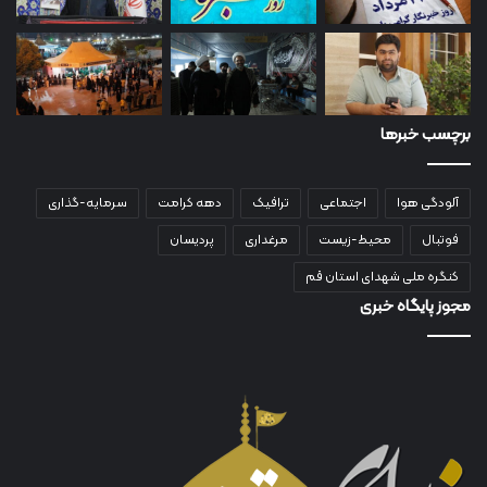
برچسب خبرها
آلودگی هوا
اجتماعی
ترافیک
دهه کرامت
سرمایه-گذاری
فوتبال
محیط-زیست
مرغداری
پردیسان
کنگره ملی شهدای استان قم
مجوز پایگاه خبری