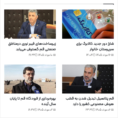
شارژ دور جدید کالابرگ برای
زیرساخت‌های فیبر نوری درمناطق
سرپرستان خانوار
صنعتی قم گسترش می‌یابد
📅 16 مرداد 1405 🕙14:04
📅 10 مرداد 1405 🕙19:32
قم پتانسیل تبدیل شدن به قطب
بهره‌برداری از فرودگاه قم تا پایان
هوش مصنوعی کشور را دارد
سال آینده
📅 06 مرداد 1405 🕙23:31
📅 02 مرداد 1405 🕙18:47