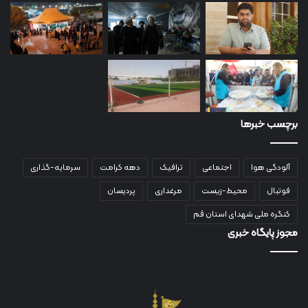
برچسب خبرها
آلودگی هوا
اجتماعی
ترافیک
دهه کرامت
سرمایه-گذاری
فوتبال
محیط-زیست
مرغداری
پردیسان
کنگره ملی شهدای استان قم
مجوز پایگاه خبری