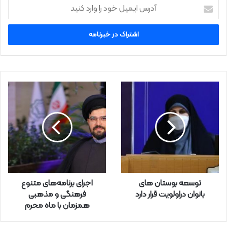
آ
د
ر
س
ا
ی
م
ی
ل
خ
و
د
ر
ا
و
ا
ر
توسعه بوستان های
اجرای برنامه‌های متنوع
د
بانوان دراولویت قرار دارد
فرهنگی و مذهبی
ک
همزمان با ماه محرم
ن
ی