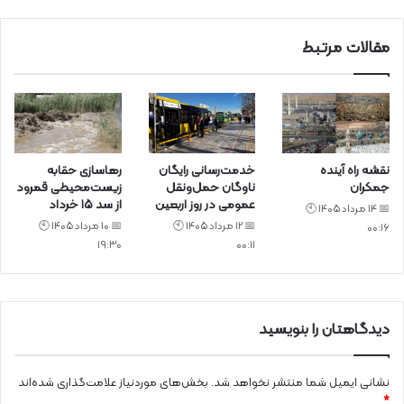
د
مقالات مرتبط
نقشه راه آینده
خدمت‌رسانی رایگان
رهاسازی حقابه
جمکران
ناوگان حمل‌ونقل
زیست‌محیطی قمرود
عمومی در روز اربعین
از سد ۱۵ خرداد
📅 14 مرداد 1405 🕙
📅 12 مرداد 1405 🕙
📅 10 مرداد 1405 🕙
00:16
19:30
00:11
دیدگاهتان را بنویسید
نشانی ایمیل شما منتشر نخواهد شد.
بخش‌های موردنیاز علامت‌گذاری شده‌اند
*